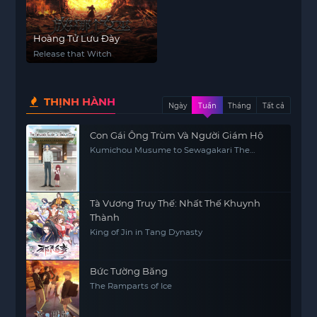
Hoàng Tử Lưu Đày
Release that Witch
THỊNH HÀNH
Ngày
Tuần
Tháng
Tất cả
Con Gái Ông Trùm Và Người Giám Hộ
Kumichou Musume to Sewagakari The
Yakuza's Guide to Babysitting
Tà Vương Truy Thế: Nhất Thế Khuynh
Thành
King of Jin in Tang Dynasty
Bức Tường Băng
The Ramparts of Ice