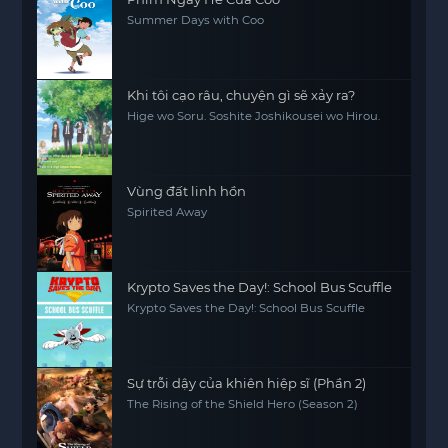
Summer Days with Coo
Khi tôi cạo râu, chuyện gì sẽ xảy ra?
Hige wo Soru. Soshite Joshikousei wo Hirou.
Vùng đất linh hồn
Spirited Away
Krypto Saves the Day!: School Bus Scuffle
Krypto Saves the Day!: School Bus Scuffle
Sự trỗi dậy của khiên hiệp sĩ (Phần 2)
The Rising of the Shield Hero (Season 2)