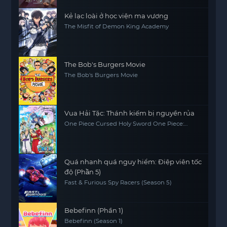
Kẻ lạc loài ở học viện ma vương
The Misfit of Demon King Academy
The Bob's Burgers Movie
The Bob's Burgers Movie
Vua Hải Tặc: Thánh kiếm bị nguyền rủa
One Piece Cursed Holy Sword One Piece:
Norowareta Seiken (Movie 5)
Quá nhanh quá nguy hiểm: Điệp viên tốc
độ (Phần 5)
Fast & Furious Spy Racers (Season 5)
Bebefinn (Phần 1)
Bebefinn (Season 1)