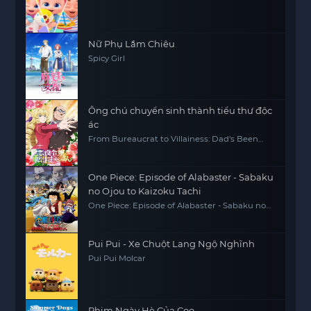
Nữ Phụ Lắm Chiêu
Spicy Girl
Ông chú chuyển sinh thành tiểu thư độc
ác
From Bureaucrat to Villainess: Dad's Been
Reincarnated!
One Piece: Episode of Alabaster - Sabaku
no Ojou to Kaizoku Tachi
One Piece: Episode of Alabaster - Sabaku no
Ojou to Kaizoku Tachi
Pui Pui - Xe Chuột Lang Ngộ Nghĩnh
Pui Pui Molcar
Phim Ngày Hè Của Coo