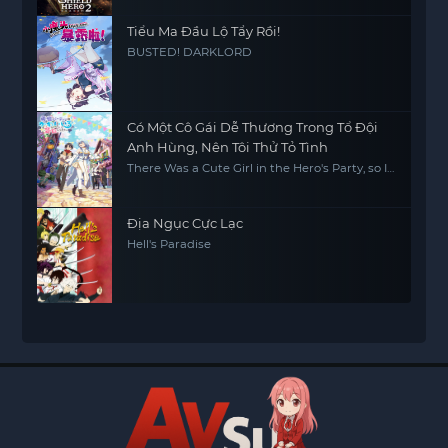
Tiểu Ma Đầu Lộ Tẩy Rồi!
BUSTED! DARKLORD
Có Một Cô Gái Dễ Thương Trong Tổ Đội
Anh Hùng, Nên Tôi Thử Tỏ Tình
There Was a Cute Girl in the Hero's Party, so I
Tried Confessing to Her
Địa Ngục Cực Lạc
Hell's Paradise