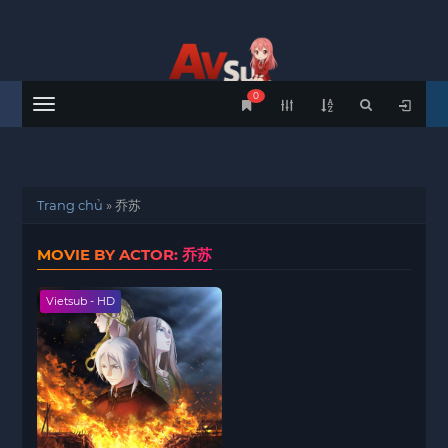
0
Menu
Trang chủ
»
乔苏
MOVIE BY ACTOR: 乔苏
Vietsub - HD