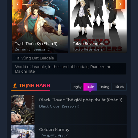
Trạch Thiên Ký (Phần 3)
Tokyo Revengers
Về 
thà
Ze Tian Ji (Season 3)
Tokyo Revengers
Tha
Rei
Tại Vùng Đất Leadale
Part
Dat
World of Leadale, In the Land of Leadale, Riadeiru no
Daichi nite
THỊNH HÀNH
Ngày
Tuần
Tháng
Tất cả
Black Clover: Thế giới phép thuật (Phần 1)
Black Clover (Season 1)
Golden Kamuy
ゴールデンカムイ