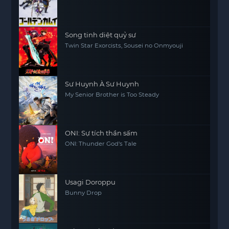
Song tinh diệt quỷ sư
Twin Star Exorcists, Sousei no Onmyouji
Sư Huynh À Sư Huynh
My Senior Brother is Too Steady
ONI: Sự tích thần sấm
ONI: Thunder God's Tale
Usagi Doroppu
Bunny Drop