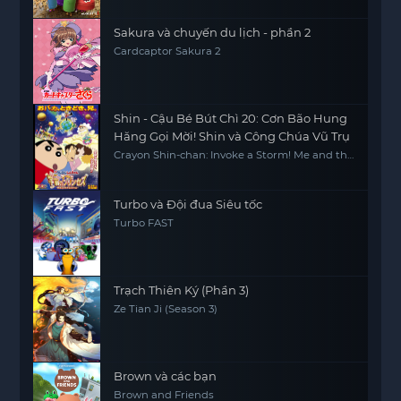
Sakura và chuyến du lịch - phần 2
Cardcaptor Sakura 2
Shin - Cậu Bé Bút Chì 20: Cơn Bão Hung
Hăng Gọi Mời! Shin và Công Chúa Vũ Trụ
Crayon Shin-chan: Invoke a Storm! Me and the
Space Princess
Turbo và Đội đua Siêu tốc
Turbo FAST
Trạch Thiên Ký (Phần 3)
Ze Tian Ji (Season 3)
Brown và các bạn
Brown and Friends