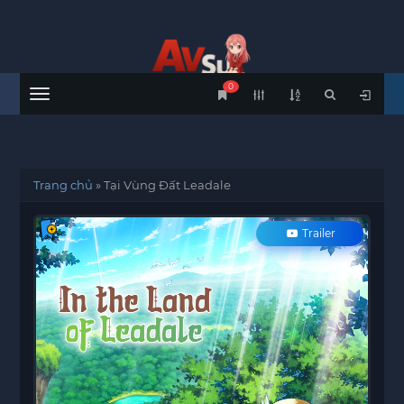
0
Menu
Trang chủ
»
Tại Vùng Đất Leadale
Trailer