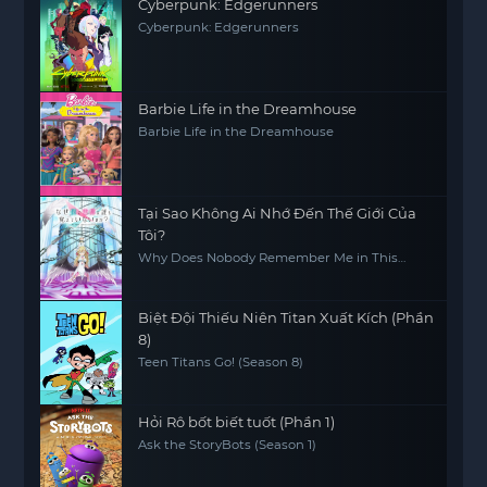
Cyberpunk: Edgerunners
Cyberpunk: Edgerunners
Barbie Life in the Dreamhouse
Barbie Life in the Dreamhouse
Tại Sao Không Ai Nhớ Đến Thế Giới Của
Tôi?
Why Does Nobody Remember Me in This
World?
Biệt Đội Thiếu Niên Titan Xuất Kích (Phần
8)
Teen Titans Go! (Season 8)
Hỏi Rô bốt biết tuốt (Phần 1)
Ask the StoryBots (Season 1)