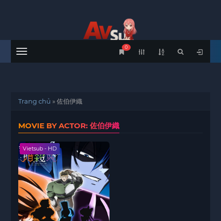
0
Menu
Trang chủ
»
佐伯伊織
MOVIE BY ACTOR: 佐伯伊織
Vietsub - HD