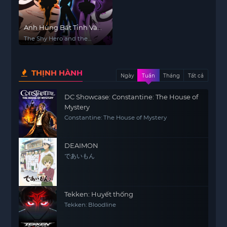
Anh Hùng Bất Tỉnh Và
Công Chúa Ám Sát
The Shy Hero and the
Assassin Princesses
THỊNH HÀNH
Ngày
Tuần
Tháng
Tất cả
DC Showcase: Constantine: The House of
Mystery
Constantine: The House of Mystery
DEAIMON
であいもん
Tekken: Huyết thống
Tekken: Bloodline