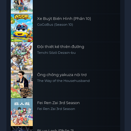
Xe Buýt Biến Hình (Phần 10)
GoGoBus (Season 10)
Đội thiết kế thiên đường
Tenchi Sōzō Dezain-bu
Ông chồng yakuza nội trợ
The Way of the Househusband
Fei Ren Zai 3rd Season
Fei Ren Zai 3rd Season
BLue Lock (Phần 2)