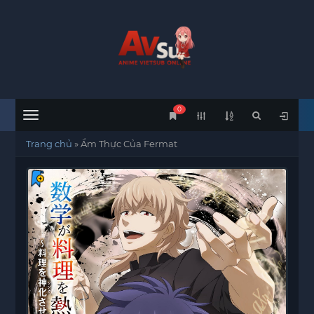
0
Menu
Trang chủ
»
Ẩm Thực Của Fermat