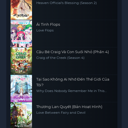
Heaven Official's Blessing (Season 2)
Ái Tình Flops
Love Flops
Cậu Bé Craig Và Con Suối Nhỏ (Phần 4)
Craig of the Creek (Season 4)
Tại Sao Không Ai Nhớ Đến Thế Giới Của
Tôi?
Why Does Nobody Remember Me in This
World?
Thương Lan Quyết (Bản Hoạt Hình)
Love Between Fairy and Devil