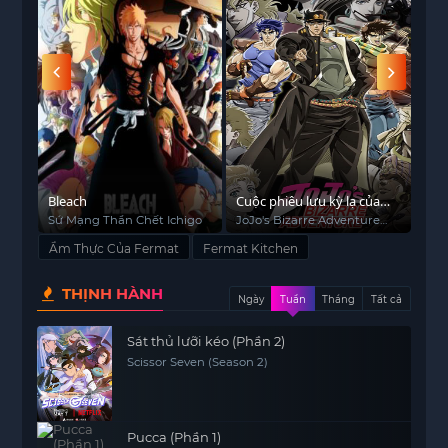
Bleach
Cuộc phiêu lưu kỳ lạ của
Dị 
JoJo (Phần 3)
Sứ Mạng Thần Chết Ichigo
JoJo's Bizarre Adventure
X-M
(Season 3)
Ẩm Thực Của Fermat
Fermat Kitchen
THỊNH HÀNH
Ngày
Tuần
Tháng
Tất cả
Sát thủ lưỡi kéo (Phần 2)
Scissor Seven (Season 2)
Pucca (Phần 1)