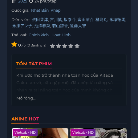
2025
24 phút/tập
Quốc gia:
Nhật Bản
Pháp
Diễn viên:
依田菜津
古川慎
坂泰斗
富田涼介
橘龍丸
永塚拓馬
永瀬アンナ
池澤春菜
若山詩音
遠藤大智
Thể loại:
Chính kịch
,
Hoạt Hình
0
/
0
đánh giá
5
TÓM TẮT PHIM
Khi ước mơ trở thành nhà toán học của Kitada
Gaku tan vỡ, cậu gặp một đầu bếp tài năng và
nhận ra tài năng toán học của mình không chỉ
giới hạn trong lớp học.
Mở rộng...
ANIME HOT
Vietsub - HD
Vietsub - HD
Viet