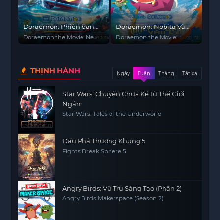
Doraemon: Phiên bản
Doraemon: Nobita Và
mới - Nobita Và Lâu Đài
Cuộc Phiêu Lưu Vào Thế
Doraemon the Movie: New
Doraemon the Movie:
Dưới Đáy Biển
Giới Trong Tranh
Nobita and the Castle of
Nobita's Art World Tales
the Undersea Devil
THỊNH HÀNH
Ngày
Tuần
Tháng
Tất cả
Star Wars: Chuyện Chưa Kể từ Thế Giới
Ngầm
Star Wars: Tales of the Underworld
Đấu Phá Thương Khung 5
Fights Break Sphere 5
Angry Birds: Vũ Trụ Sáng Tạo (Phần 2)
Angry Birds Makerspace (Season 2)