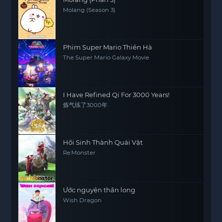
Molang (Season 3)
Phim Super Mario Thiên Hà
The Super Mario Galaxy Movie
I Have Refined Qi For 3000 Years!
炼气练了3000年
Hồi Sinh Thành Quái Vật
Re:Monster
Ước nguyện thần long
Wish Dragon