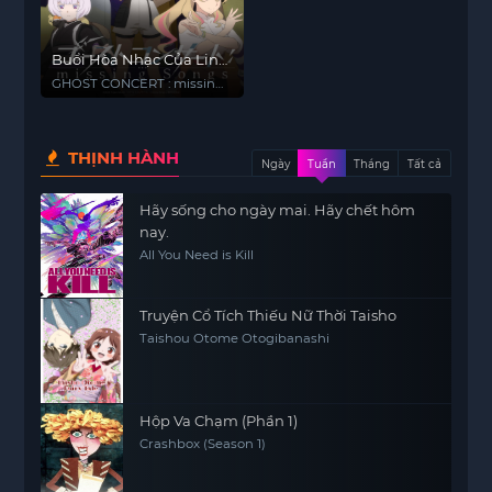
Buổi Hòa Nhạc Của Linh
Hồn
GHOST CONCERT : missing
Songs
THỊNH HÀNH
Ngày
Tuần
Tháng
Tất cả
Hãy sống cho ngày mai. Hãy chết hôm
nay.
All You Need is Kill
Truyện Cổ Tích Thiếu Nữ Thời Taisho
Taishou Otome Otogibanashi
Hộp Va Chạm (Phần 1)
Crashbox (Season 1)