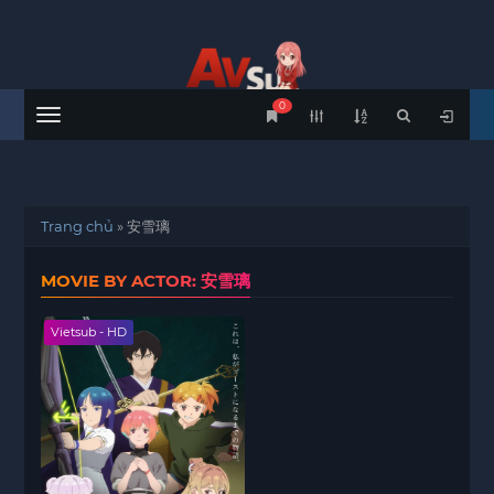
0
Menu
Trang chủ
»
安雪璃
MOVIE BY ACTOR: 安雪璃
Vietsub - HD