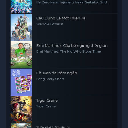
Re: Zero kara Hajimeru Isekai Seikatsu 2nd
Season Part 2, Re0, RE:ZERO
Cậu Đúng Là Một Thiên Tài
You're A Genius!
Emi Martínez: Cậu bé ngừng thời gian
Emi Martínez: The Kid Who Stops Time
Chuyện dài tóm ngắn
Long Story Short
Tiger Crane
Tiger Crane
Tiến sĩ đá (Phần 2)