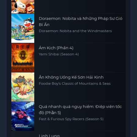
Doraemon: Nobita và Những Pháp Sư Gió
Bí Ẩn
Doraemon: Nobita and the Windmasters
Ám Kịch (Phần 4)
Yami Shibai (Season 4)
Ăn Không Uổng Kể Sơn Hải Kinh
Foodie Boy’s Classic of Mountains & Seas
Quá nhanh quá nguy hiểm: Điệp viên tốc
độ (Phần 5)
Fast & Furious Spy Racers (Season 5)
Linh Lung