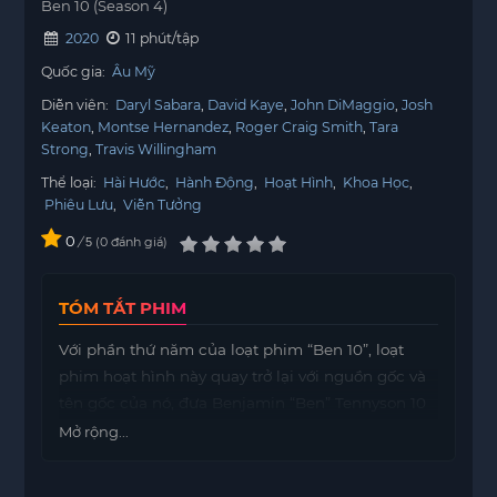
Ben 10 (Season 4)
2020
11 phút/tập
Quốc gia:
Âu Mỹ
Diễn viên:
Daryl Sabara
David Kaye
John DiMaggio
Josh
Keaton
Montse Hernandez
Roger Craig Smith
Tara
Strong
Travis Willingham
Thể loại:
Hài Hước
,
Hành Động
,
Hoạt Hình
,
Khoa Học
,
Phiêu Lưu
,
Viễn Tưởng
0
/
0
đánh giá
5
TÓM TẮT PHIM
Với phần thứ năm của loạt phim “Ben 10”, loạt
phim hoạt hình này quay trở lại với nguồn gốc và
tên gốc của nó, đưa Benjamin “Ben” Tennyson 10
tuổi, em họ Gwen và Ông nội Max trở lại cuộc
Mở rộng...
sống trong một hành trình nghỉ hè mới. Giống
như trong bản gốc, những câu chuyện trong bản