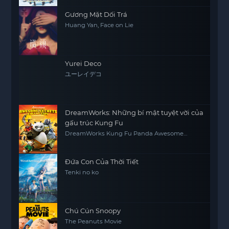
Gương Mặt Dối Trá
Huang Yan, Face on Lie
Yurei Deco
ユーレイデコ
DreamWorks: Những bí mật tuyệt vời của
gấu trúc Kung Fu
DreamWorks Kung Fu Panda Awesome
Secrets
Đứa Con Của Thời Tiết
Tenki no ko
Chú Cún Snoopy
The Peanuts Movie