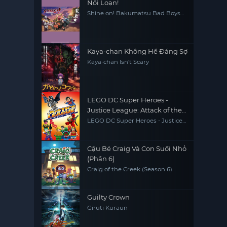
Nổi Loạn!
Shine on! Bakumatsu Bad Boys
Bucchigire!
Kaya-chan Không Hề Đáng Sợ
Kaya-chan Isn't Scary
LEGO DC Super Heroes -
Justice League: Attack of the
Legion of Doom!
LEGO DC Super Heroes - Justice
League: Attack of the Legion of
Doom!
Cậu Bé Craig Và Con Suối Nhỏ
(Phần 6)
Craig of the Creek (Season 6)
Guilty Crown
Giruti Kuraun