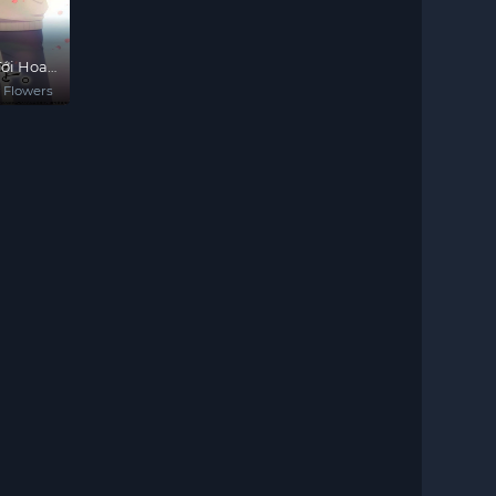
ới Hoa
 Flowers