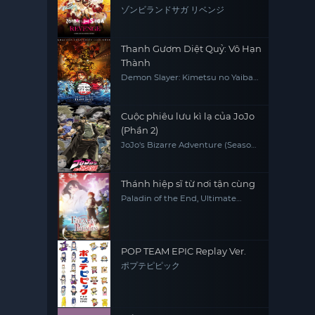
ゾンビランドサガ リベンジ
Thanh Gươm Diệt Quỷ: Vô Hạn
Thành
Demon Slayer: Kimetsu no Yaiba
Infinity Castle
Cuộc phiêu lưu kì lạ của JoJo
(Phần 2)
JoJo's Bizarre Adventure (Season
2)
Thánh hiệp sĩ từ nơi tận cùng
Paladin of the End, Ultimate
Paladin, The Faraway Paladin,
Saihate no Paladin
POP TEAM EPIC Replay Ver.
ポプテピピック