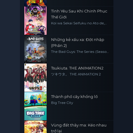
Tình Yêu Sau Khi Chinh Phục
Thế Giới
Koi wa Sekai Seifuku no Ato de,
Love After World Domination
Những kẻ xấu xa: Đột nhập
(Phần 2)
The Bad Guys: The Series (Season
2)
Tsukiuta. THE ANIMATION2
ツキウタ。 THE ANIMATION 2
Thành phố cây khổng lồ
Big Tree City
Vùng đất thây ma: Kéo nhau
trở lại