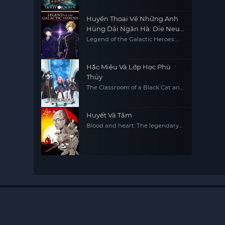
Huyền Thoại Về Những Anh
Hùng Dải Ngân Hà: Die Neue
These - Âm Mưu
Legend of the Galactic Heroes:
Die Neue This Season 4
Hắc Miêu Và Lớp Học Phù
Thủy
The Classroom of a Black Cat and
a Witch
Huyết Và Tâm
Blood and heart: The legendary
life of a Japanese youth in China