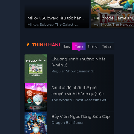
Milky☆Subway: Tàu tốc hành
Hell Mode Game Thủ
thiên hà – Phim điện ảnh
Chúng Tung Hoành 
Milky☆Subway: The Galactic
Hell Mode: The Hardco
Giới Hỗn Nguyên
Limited Express - the Movie
Dominates in Another
with Garbage Balanci
THỊNH HÀNH
Ngày
Tuần
Tháng
Tất cả
Chương Trình Thường Nhật
(Phần 2)
Regular Show (Season 2)
Sát thủ đệ nhất thế giới
chuyển sinh thành quý tộc
The World's Finest Assassin Gets
Reincarnated in Another World
as an Aristocrat, Sekai Saikou no
Ansatsusha, Isekai Kizoku ni
Tensei suru
Bảy Viên Ngọc Rồng Siêu Cấp
Dragon Ball Super