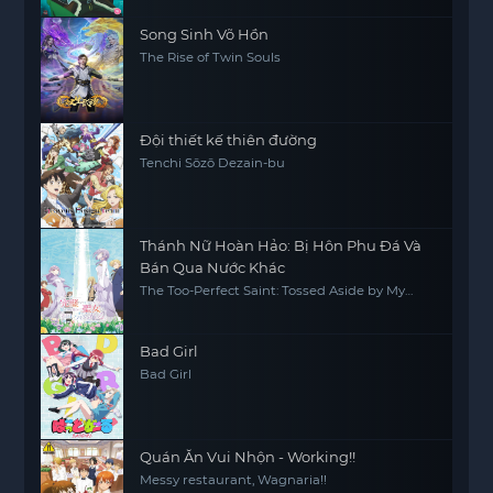
Song Sinh Võ Hồn
The Rise of Twin Souls
Đội thiết kế thiên đường
Tenchi Sōzō Dezain-bu
Thánh Nữ Hoàn Hảo: Bị Hôn Phu Đá Và
Bán Qua Nước Khác
The Too-Perfect Saint: Tossed Aside by My
Fiancé and Sold to Another Kingdom
Bad Girl
Bad Girl
Quán Ăn Vui Nhộn - Working!!
Messy restaurant, Wagnaria!!