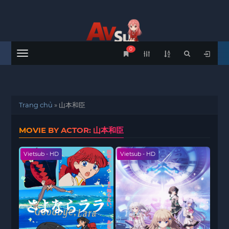
0
Menu
Trang chủ
»
山本和臣
MOVIE BY ACTOR: 山本和臣
Vietsub - HD
Vietsub - HD