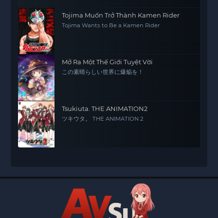
Tojima Muốn Trở Thành Kamen Rider
Tojima Wants to Be a Kamen Rider
Mở Ra Một Thế Giới Tuyệt Vời
この素晴らしい世界に爆焔を！
Tsukiuta. THE ANIMATION2
ツキウタ。 THE ANIMATION 2