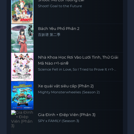
Shoot! Goal to the Future
Bách Yêu Phổ Phần 2
百妖谱 第二季
Nhà Khoa Học Rơi Vào Lưới Tình, Thử Giải
Mã Nào r=1-sinθ
Science Fell in Love, So I Tried to Prove It r=1-
sinθ
Xe quái vật siêu cấp (Phần 2)
Mighty Monsterwheelies (Season 2)
Gia Đình × Điệp Viên (Phần 3)
SPY x FAMILY (Season 3)