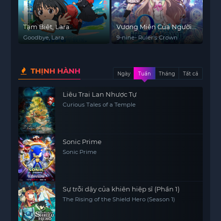
Tạm Biệt, Lara
Vương Miện Của Người
Thống Trị
Goodbye, Lara
9-nine- Ruler's Crown
THỊNH HÀNH
Ngày
Tuần
Tháng
Tất cả
Liêu Trai Lan Nhược Tự
Curious Tales of a Temple
Sonic Prime
Sonic Prime
Sự trỗi dậy của khiên hiệp sĩ (Phần 1)
The Rising of the Shield Hero (Season 1)