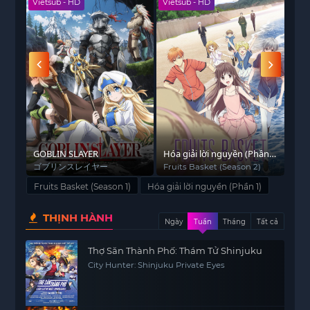
Vietsub - HD
Vietsub - HD
Viet
cho Kaito mà còn đe dọa sự tồn vong của cả thế
giới. Không chấp nhận để bản thân và thế giới
chìm trong bóng tối, Kaito quyết định tìm kiếm
cách để hóa giải lời nguyền này.
Để thực hiện điều đó, Kaito đã tập hợp một nhóm
chiến binh gồm những người bạn đáng tin cậy,
mỗi người đều sở hữu những sức mạnh đặc biệt.
Cùng nhau, họ phải đối mặt với những thử thách
uỷ
GOBLIN SLAYER
khốc liệt, chiến đấu với các sinh vật quái dị và
Hóa giải lời nguyền (Phần
SPY
2)
ゴブリンスレイヤー
Fruits Basket (Season 2)
SPY
khám phá những bí mật về lời nguyền đen tối đã
bị che giấu trong suốt hàng thế kỷ.
Fruits Basket (Season 1)
Hóa giải lời nguyền (Phần 1)
Hóa giải lời nguyền (Phần 1) mang đến cho khán
THỊNH HÀNH
Ngày
Tuần
Tháng
Tất cả
giả những trải nghiệm đầy kịch tính và hành
động, với những trận chiến mãn nhãn và câu
Thợ Săn Thành Phố: Thám Tử Shinjuku
chuyện cảm động. Bộ phim khai thác sâu sắc các
City Hunter: Shinjuku Private Eyes
yếu tố về tình bạn, lòng dũng cảm và sự hy sinh
khi đối mặt với cái ác.