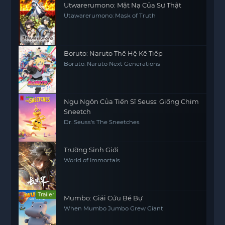
Những pha hành động gay cấn, các trận chiến
Utwarerumono: Mặt Nạ Của Sự Thật
Utawarerumono: Mask of Truth
căng thẳng và sự hy sinh của các nhân vật tạo
nên một câu chuyện
Anime hay
hấp dẫn mà khán
giả không thể bỏ qua.
Boruto: Naruto Thế Hệ Kế Tiếp
Boruto: Naruto Next Generations
Ngụ Ngôn Của Tiến Sĩ Seuss: Giống Chim
Sneetch
Dr. Seuss's The Sneetches
Trường Sinh Giới
World of Immortals
Trailer
Mumbo: Giải Cứu Bé Bự
When Mumbo Jumbo Grew Giant