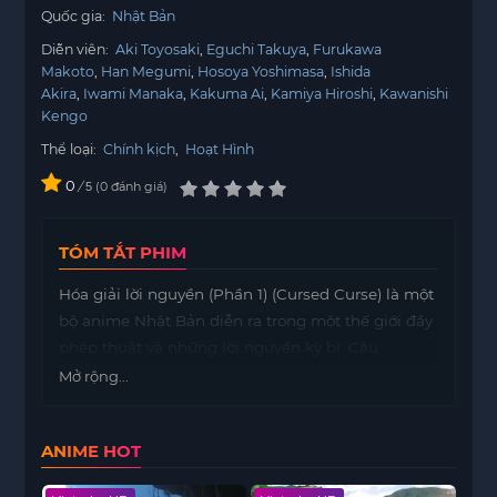
Quốc gia:
Nhật Bản
Diễn viên:
Aki Toyosaki
Eguchi Takuya
Furukawa
Makoto
Han Megumi
Hosoya Yoshimasa
Ishida
Akira
Iwami Manaka
Kakuma Ai
Kamiya Hiroshi
Kawanishi
Kengo
Thể loại:
Chính kịch
,
Hoạt Hình
0
/
0
đánh giá
5
TÓM TẮT PHIM
Hóa giải lời nguyền (Phần 1) (Cursed Curse) là một
bộ anime Nhật Bản diễn ra trong một thế giới đầy
phép thuật và những lời nguyền kỳ bí. Câu
chuyện xoay quanh Kaito, một chàng trai trẻ bình
Mở rộng...
thường, nhưng cuộc sống của anh đã thay đổi khi
một lời nguyền cổ xưa được triệu hồi và bắt đầu
ANIME HOT
lan rộng.
Lời nguyền này không chỉ gây ra những tai họa