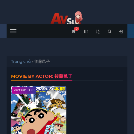
0
Menu
Trang chủ
»
後藤邑子
MOVIE BY ACTOR: 後藤邑子
Vietsub - HD