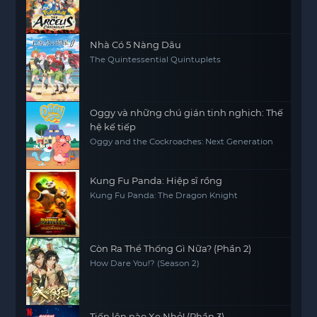
Nhà Có 5 Nàng Dâu
The Quintessential Quintuplets
Oggy và những chú gián tinh nghịch: Thế
hệ kế tiếp
Oggy and the Cockroaches: Next Generation
Kung Fu Panda: Hiệp sĩ rồng
Kung Fu Panda: The Dragon Knight
Còn Ra Thể Thống Gì Nữa? (Phần 2)
How Dare You!? (Season 2)
Tiến lên nào Xe Nhỏ! (Phần 3)