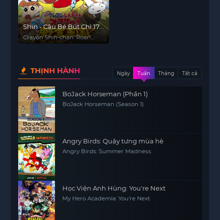
Shin - Cậu Bé Bút Chì 17:
Gầm! Vương Quốc
Crayon Shin-chan: Roar!
Hoang Dã Kasukabe
Kasukabe Animal Kingdom
THỊNH HÀNH
Ngày
Tuần
Tháng
Tất cả
BoJack Horseman (Phần 1)
BoJack Horseman (Season 1)
Angry Birds: Quậy tưng mùa hè
Angry Birds: Summer Madness
Học Viện Anh Hùng: You're Next
My Hero Academia: You're Next