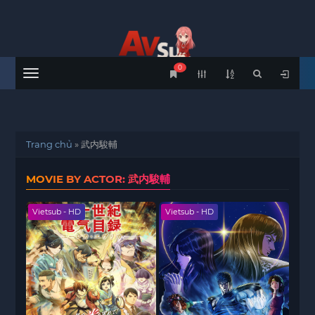
0
Menu
Trang chủ
»
武内駿輔
MOVIE BY ACTOR: 武内駿輔
Vietsub - HD
Vietsub - HD