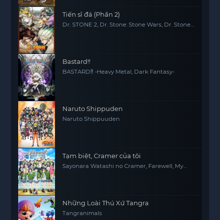
Tiến sĩ đá (Phần 2)
Dr. STONE 2, Dr. Stone: Stone Wars, Dr. Stone
2nd Season
Bastard!!
BASTARD‼ -Heavy Metal, Dark Fantasy-
Naruto Shippuden
Naruto Shippuuden
Tạm biệt, Cramer của tôi
Sayonara Watashi no Cramer, Farewell, My
Dear Cramer
Những Loài Thú Xứ Tangra
Tangranimals