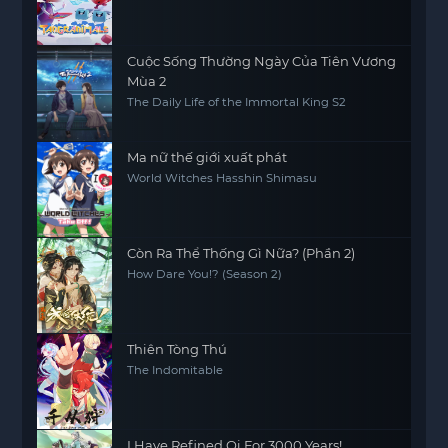
Cuộc Sống Thường Ngày Của Tiên Vương
Mùa 2
The Daily Life of the Immortal King S2
Ma nữ thế giới xuất phát
World Witches Hasshin Shimasu
Còn Ra Thể Thống Gì Nữa? (Phần 2)
How Dare You!? (Season 2)
Thiên Tòng Thú
The Indomitable
I Have Refined Qi For 3000 Years!