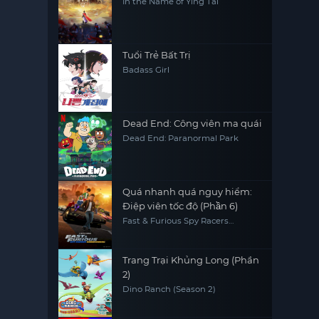
In the Name of Ying Tai
Tuổi Trẻ Bất Trị
Badass Girl
Dead End: Công viên ma quái
Dead End: Paranormal Park
Quá nhanh quá nguy hiểm:
Điệp viên tốc độ (Phần 6)
Fast & Furious Spy Racers
(Season 6)
Trang Trại Khủng Long (Phần
2)
Dino Ranch (Season 2)