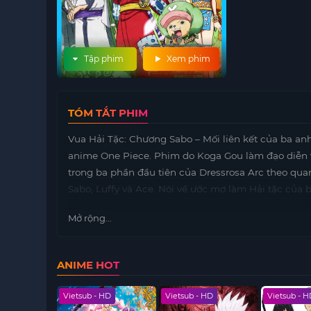
Tập phim
Xem phim
TÓM TẮT PHIM
Vua Hải Tặc: Chương Sabo – Mối liên kết của ba anh
anime One Piece. Phim do Koga Gou làm đạo diễn v
trong ba phần đầu tiên của Dressrosa Arc theo qu
Sabo, Luffy và Ace. Nói về ước mơ làm Hải tặc của 
Mở rộng...
ANIME HOT
 HD
Vietsub - HD
Vietsub - HD
Vietsub - 