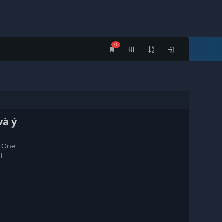
0
và ý
, One
l