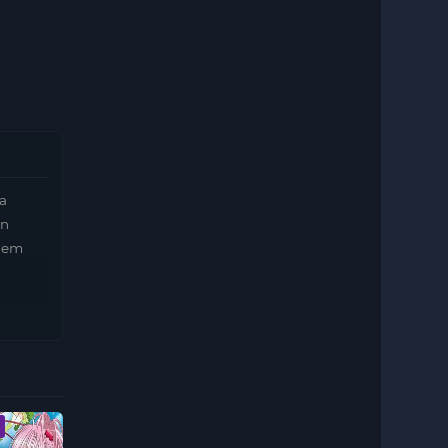
ủa
ện
h em
Vietsub - HD
Vietsub - HD
Vietsub - HD