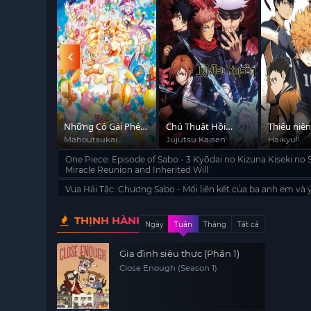
ững câu
Những Cô Gái Phép
Chú Thuật Hồi
Thiếu niê
nhiệm màu
Thuật
Chiến
chuyền
ific Tales
Mahoutsukai
Jujutsu Kaisen
Haikyu!!
Precure! Movie:
One Piece: Episode of Sabo - 3 Kyōdai no Kizuna Kiseki no 
Kiseki no Henshin!
Miracle Reunion and Inherited Will
Cure Mofurun!
Vua Hải Tặc: Chương Sabo - Mối liên kết của ba anh em và 
THỊNH HÀNH
Ngày
Tuần
Tháng
Tất cả
Gia đình siêu thực (Phần 1)
Close Enough (Season 1)