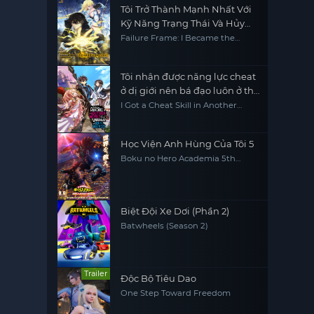
Tôi Trở Thành Mạnh Nhất Với
Kỹ Năng Trạng Thái Và Hủy
Diệt Tất Cả
Failure Frame: I Became the
Strongest and Annihilated
Everything with Low-Level Spells
Tôi nhận được năng lực cheat
ở dị giới nên bá đạo luôn ở thế
giới thực
I Got a Cheat Skill in Another
World and Became Unrivaled in
the Real World, Too
Học Viện Anh Hùng Của Tôi 5
Boku no Hero Academia 5th
Season
Biệt Đội Xe Dơi (Phần 2)
Batwheels (Season 2)
Trailer
Độc Bộ Tiêu Dao
One Step Toward Freedom