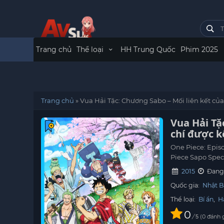
Trang chủ
Thể loại
HH Trung Quốc
Phim 2025
Trang chủ
»
Vua Hải Tặc: Chương Sabo – Mối liên kết củ
Vua Hải Tặ
chí được k
One Piece: Episo
Piece Sapo Speci
2015
Đang 
Quốc gia:
Nhật B
Thể loại:
Bí ẩn
,
H
0
/
0
đánh 
5