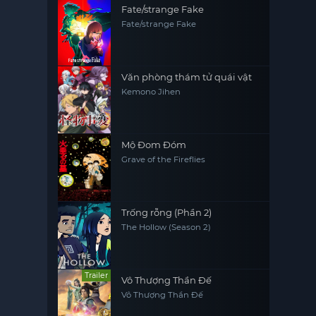
Fate/strange Fake
Fate/strange Fake
Văn phòng thám tử quái vật
Kemono Jihen
Mộ Đom Đóm
Grave of the Fireflies
Trống rỗng (Phần 2)
The Hollow (Season 2)
Trailer
Vô Thượng Thần Đế
Vô Thượng Thần Đế