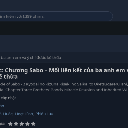
a ba anh em và ý chí được kế thừa
c: Chương Sabo – Mối liên kết của ba anh em 
ế thừa
de of Sabo - 3 Kyōdai no Kizuna Kiseki no Saikai to Uketsugareru Ishi
al Chapter Three Brothers' Bonds, Miracle Reunion and Inherited Wil
cập nhật
ản
ài Hước
,
Hoạt Hình
,
Phiêu Lưu
giá