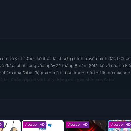
 em và ý chí được kế thừa là chương trình truyền hình đặc biệt c
à được phát sóng vào ngày 22 tháng 8 năm 2015, kể về các sự ki
an điểm của Sabo. Bộ phim mô tả bức tranh thời thơ ấu của ba an
bộ ba. Cuộc gặp gỡ với Luffy thông qua góc nhìn của Sabo.
HD
Vietsub - HD
Vietsub - HD
Vietsub - HD