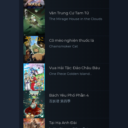
Vân Trung Cư Tam Tử
The Mirage House in the Clouds
Cô mèo nghiện thuốc lá
Chainsmoker Cat
Vua Hải Tặc: Đảo Châu Báu
One Piece Golden Island
Adventure, One Piece: The Movie,
One Piece Movie 1
Bách Yêu Phổ Phần 4
百妖谱 第四季
Tại Hạ Anh Đài