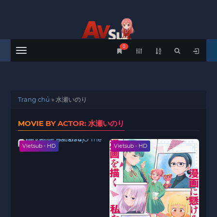
0
Menu
Trang chủ
»
水瀬いのり
MOVIE BY ACTOR: 水瀬いのり
Vietsub - HD
Vietsub - HD