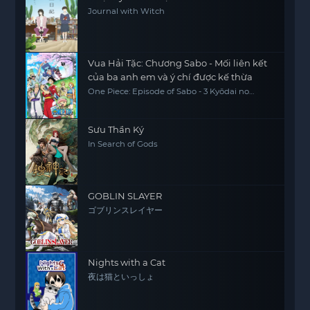
Journal with Witch
Vua Hải Tặc: Chương Sabo - Mối liên kết
của ba anh em và ý chí được kế thừa
One Piece: Episode of Sabo - 3 Kyōdai no
Kizuna Kiseki no Saikai to Uketsugareru Ishi,
One Piece Sapo Special Chapter Three
Brothers' Bonds, Miracle Reunion and
Inherited Will
Sưu Thần Ký
In Search of Gods
GOBLIN SLAYER
ゴブリンスレイヤー
Nights with a Cat
夜は猫といっしょ