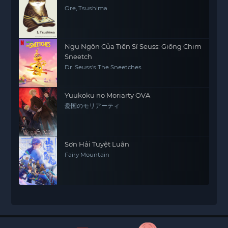
Ore, Tsushima
Ngụ Ngôn Của Tiến Sĩ Seuss: Giống Chim
Sneetch
Dr. Seuss's The Sneetches
Yuukoku no Moriarty OVA
憂国のモリアーティ
Sơn Hải Tuyệt Luân
Fairy Mountain