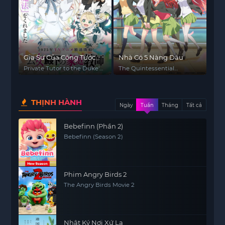
Gia Sư Của Công Tước
Nhà Có 5 Nàng Dâu
Tiểu Thư
Private Tutor to the Duke's
The Quintessential
Daughter
Quintuplets
THỊNH HÀNH
Ngày
Tuần
Tháng
Tất cả
Bebefinn (Phần 2)
Bebefinn (Season 2)
Phim Angry Birds 2
The Angry Birds Movie 2
Nhật Ký Nơi Xứ Lạ