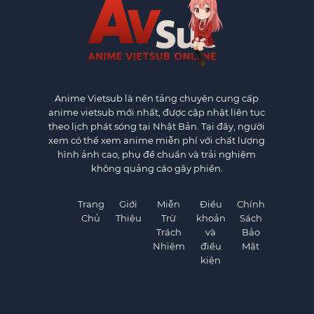
Anime Vietsub
là nền tảng chuyên cung cấp
anime vietsub mới nhất, được cập nhật liên tục
theo lịch phát sóng tại Nhật Bản. Tại đây, người
xem có thể xem anime miễn phí với chất lượng
hình ảnh cao, phụ đề chuẩn và trải nghiệm
không quảng cáo gây phiền.
Trang
Giới
Miễn
Điều
Chính
Chủ
Thiệu
Trừ
khoản
Sách
Trách
và
Bảo
Nhiệm
điều
Mật
kiện
×
×