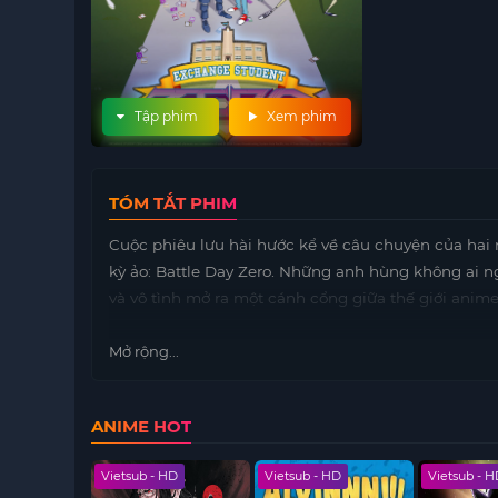
Tập phim
Xem phim
TÓM TẮT PHIM
Cuộc phiêu lưu hài hước kể về câu chuyện của hai 
kỳ ảo: Battle Day Zero. Những anh hùng không ai n
và vô tình mở ra một cánh cổng giữa thế giới anim
Mở rộng...
ANIME HOT
 HD
Vietsub - HD
Vietsub - HD
Vietsub - 