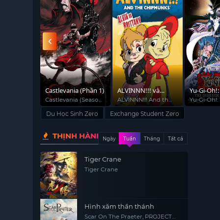
n Người
Castlevania (Phần 1)
ALVINNN!!! và
Yu-Gi-Oh!:
: Lần Tấn
nhóm sóc chuột
Không Gia
 Titan:
Castlevania (Season
ALVINNN!!! And the
Yu-Gi-Oh!:
T ATTACK
1)
Chipmunks (Season
Side Of D
ối Cùng
(Phần 2)
Du Học Sinh Zero
Exchange Student Zero
2)
THỊNH HÀNH
Ngày
Tuần
Tháng
Tất cả
Tiger Crane
Tiger Crane
Hình xăm thần thánh
Scar On The Praeter, PROJECT