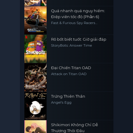
Quá nhanh quá nguy hiểm:
Điệp viên tốc độ (Phần 6)
Fast & Furious Spy Racers
(Season 6)
Rô bốt biết tuốt: Giờ giải đáp
StoryBots: Answer Time
Đại Chiến Titan OAD
Attack on Titan OAD
Trứng Thiên Thần
Angel's Egg
Shikimori Không Chỉ Dễ
Thương Thôi Đâu