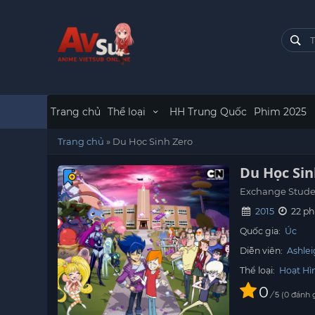
Trang chủ
Thể loại
HH Trung Quốc
Phim 2025
Trang chủ
»
Du Học Sinh Zero
Du Học Sin
Exchange Stude
2015
22 ph
Quốc gia:
Úc
Diễn viên:
Ashlei
Thể loại:
Hoạt Hì
0
/
0
đánh 
5