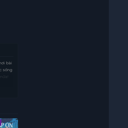
ơi bài
ộc sống
 nữa!
Hoàn Tất (13/13)
Vietsub - HD
Vietsub - HD