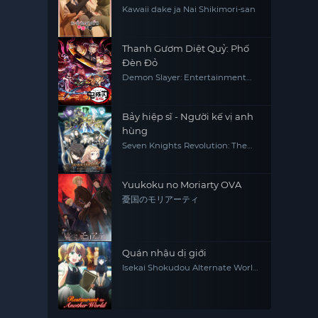
Kawaii dake ja Nai Shikimori-san
Thanh Gươm Diệt Quỷ: Phố
Đèn Đỏ
Demon Slayer: Entertainment
District Arc
Bảy hiệp sĩ - Người kế vị anh
hùng
Seven Knights Revolution: The
Hero's Successor, Seven Knights
Revolution -Eiyuu no Keishousha
Yuukoku no Moriarty OVA
憂国のモリアーティ
Quán nhậu dị giới
Isekai Shokudou Alternate World
Restaurant The Other World
Dining Hall