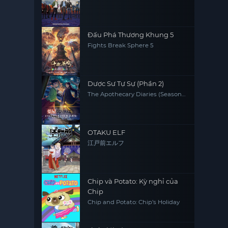
SCARD
Đấu Phá Thương Khung 5
Fights Break Sphere 5
Dược Sư Tự Sự (Phần 2)
The Apothecary Diaries (Season
2)
OTAKU ELF
江戸前エルフ
Chip và Potato: Kỳ nghỉ của
Chip
Chip and Potato: Chip’s Holiday