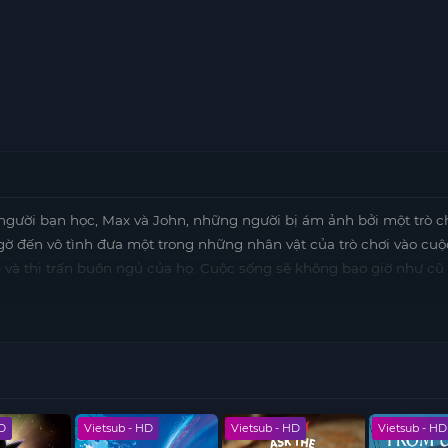
người bạn học, Max và John, những người bị ám ảnh bởi một trò ch
gờ đến vô tình đưa một trong những nhân vật của trò chơi vào cu
e và thị trấn buồn ngủ của họ. Cuộc sống sẽ không bao giờ như cũ
HD
Vietsub - HD
Vietsub - HD
Vietsub - HD