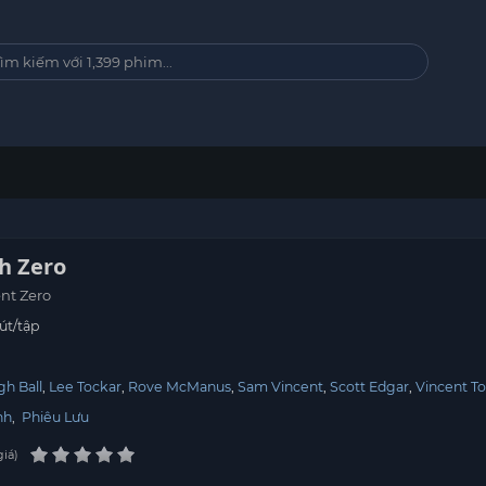
h Zero
nt Zero
út/tập
gh Ball
Lee Tockar
Rove McManus
Sam Vincent
Scott Edgar
Vincent T
nh
,
Phiêu Lưu
giá