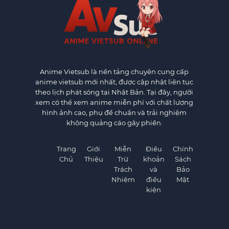
Anime Vietsub
là nền tảng chuyên cung cấp
anime vietsub mới nhất, được cập nhật liên tục
theo lịch phát sóng tại Nhật Bản. Tại đây, người
xem có thể xem anime miễn phí với chất lượng
hình ảnh cao, phụ đề chuẩn và trải nghiệm
không quảng cáo gây phiền.
Trang
Giới
Miễn
Điều
Chính
Chủ
Thiệu
Trừ
khoản
Sách
Trách
và
Bảo
Nhiệm
điều
Mật
kiện
×
×