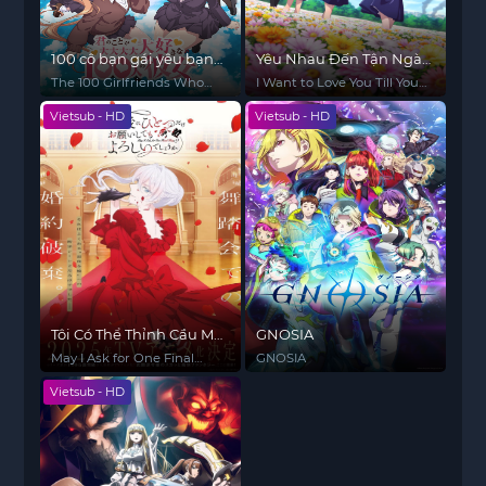
100 cô bạn gái yêu bạn
Yêu Nhau Đến Tận Ngày
rất rất rất rất rất nhiều
Cậu Biến Mất
The 100 Girlfriends Who
I Want to Love You Till Your
(Phần 3)
Really, Really, Really, Really,
Dying Day
Vietsub - HD
Vietsub - HD
REALLY Love You (Season
3)
Tôi Có Thể Thỉnh Cầu Một
GNOSIA
Điều Cuối Cùng?
May I Ask for One Final
GNOSIA
Thing?
Vietsub - HD