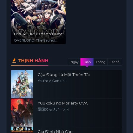
OVERLORD: Thánh Quốc
OVERLORD: The Sacred
Kingdom
THỊNH HÀNH
Ngày
Tuần
Tháng
Tất cả
Cậu Đúng Là Một Thiên Tài
You're A Genius!
Yuukoku no Moriarty OVA
憂国のモリアーティ
Gia Đình Nhà Cáo