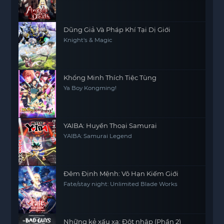
Dũng Giả Và Pháp Khí Tại Dị Giới
Knight's & Magic
Khổng Minh Thích Tiệc Tùng
Ya Boy Kongming!
YAIBA: Huyền Thoại Samurai
YAIBA: Samurai Legend
Đêm Định Mệnh: Vô Hạn Kiếm Giới
Fate/stay night: Unlimited Blade Works
Những kẻ xấu xa: Đột nhập (Phần 2)