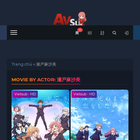
0
Menu
Trang chủ
»
瀬戸麻沙美
MOVIE BY ACTOR: 瀬戸麻沙美
Vietsub - HD
Vietsub - HD