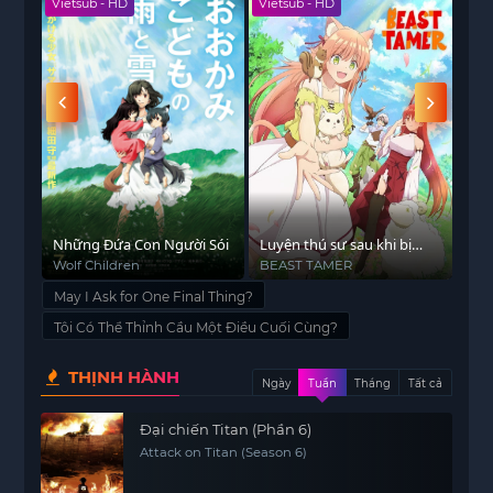
Vietsub - HD
Vietsub - HD
Viet
nh
Những Đứa Con Người Sói
Luyện thú sư sau khi bị
Lyco
đuổi khỏi tổ đội của dũng
Wolf Children
BEAST TAMER
リ
E
sĩ, gặp được thiếu nữ tai
May I Ask for One Final Thing?
mèo của chủng tộc mạnh
Tôi Có Thể Thỉnh Cầu Một Điều Cuối Cùng?
nhất
THỊNH HÀNH
Ngày
Tuần
Tháng
Tất cả
Đại chiến Titan (Phần 6)
Attack on Titan (Season 6)