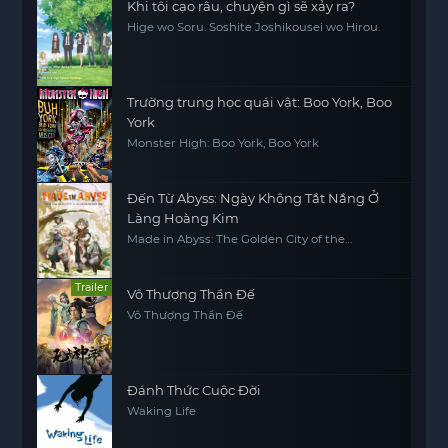
Khi tôi cạo râu, chuyện gì sẽ xảy ra?
Hige wo Soru. Soshite Joshikousei wo Hirou.
Trường trung học quái vật: Boo York, Boo
York
Monster High: Boo York, Boo York
Đến Từ Abyss: Ngày Không Tắt Nắng Ở
Làng Hoàng Kim
Made in Abyss: The Golden City of the
Scorching Sun
Trailer
Vô Thượng Thần Đế
Vô Thượng Thần Đế
Đánh Thức Cuộc Đời
Waking Life