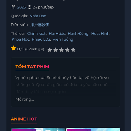
2025
24 phút/tập
Quốc gia:
Nhật Bản
Diễn viên:
瀬戸麻沙美
Thể loại:
Chính kịch
,
Hài Hước
,
Hành Động
,
Hoạt Hình
,
Khoa Học
,
Phiêu Lưu
,
Viễn Tưởng
0
/
0
đánh giá
5
TÓM TẮT PHIM
Vị hôn phu của Scarlet hủy hôn tại vũ hội rồi vu
khống cô. Quá tức giận, cô đưa ra yêu cầu cuối:
đấm bay tất cả mọi người.
Mở rộng...
ANIME HOT