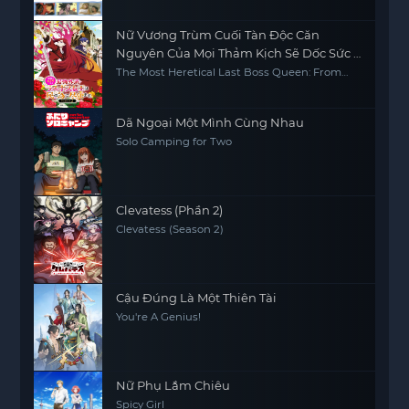
Nữ Vương Trùm Cuối Tàn Độc Căn
Nguyên Của Mọi Thảm Kịch Sẽ Dốc Sức Vì
Người Dân (Phần 2)
The Most Heretical Last Boss Queen: From
Villainess to Savior (Season 2)
Dã Ngoại Một Mình Cùng Nhau
Solo Camping for Two
Clevatess (Phần 2)
Clevatess (Season 2)
Cậu Đúng Là Một Thiên Tài
You're A Genius!
Nữ Phụ Lắm Chiêu
Spicy Girl