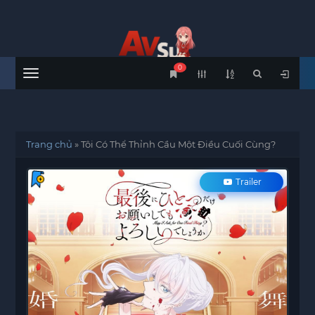
0
Menu
Trang chủ
»
Tôi Có Thể Thỉnh Cầu Một Điều Cuối Cùng?
Trailer