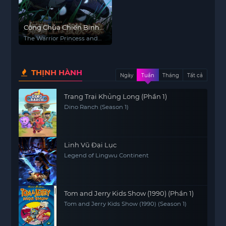
Công Chúa Chiến Binh
và Vua Dã Ma
The Warrior Princess and
the Barbaric King
THỊNH HÀNH
Ngày
Tuần
Tháng
Tất cả
Trang Trại Khủng Long (Phần 1)
Dino Ranch (Season 1)
Linh Vũ Đại Lục
Legend of Lingwu Continent
Tom and Jerry Kids Show (1990) (Phần 1)
Tom and Jerry Kids Show (1990) (Season 1)