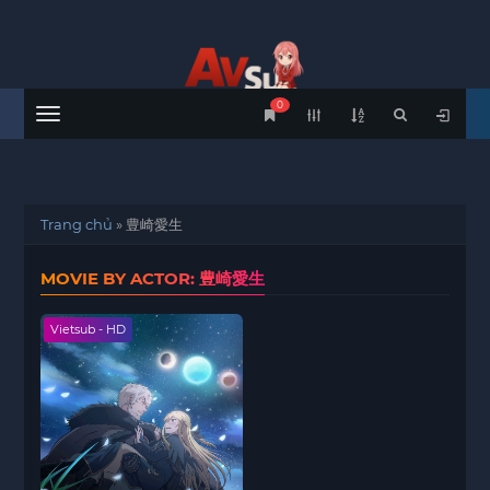
0
Menu
Trang chủ
»
豊崎愛生
MOVIE BY ACTOR: 豊崎愛生
Vietsub - HD