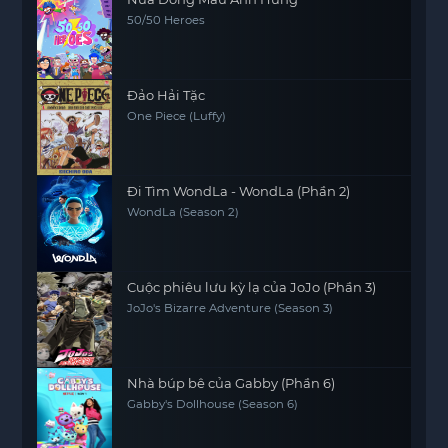
50/50 Heroes
Đảo Hải Tặc
One Piece (Luffy)
Đi Tìm WondLa - WondLa (Phần 2)
WondLa (Season 2)
Cuộc phiêu lưu kỳ lạ của JoJo (Phần 3)
JoJo's Bizarre Adventure (Season 3)
Nhà búp bê của Gabby (Phần 6)
Gabby's Dollhouse (Season 6)