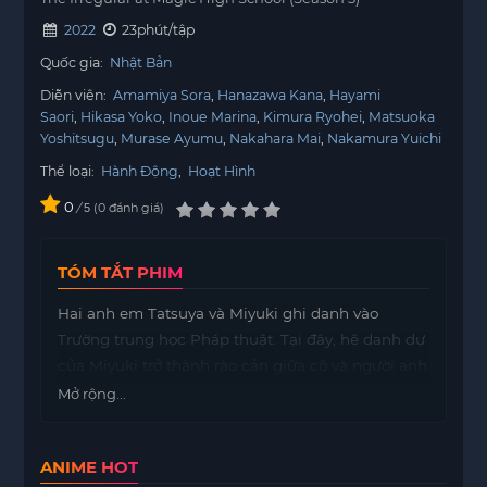
2022
23phút/tập
Quốc gia:
Nhật Bản
Diễn viên:
Amamiya Sora
Hanazawa Kana
Hayami
Saori
Hikasa Yoko
Inoue Marina
Kimura Ryohei
Matsuoka
Yoshitsugu
Murase Ayumu
Nakahara Mai
Nakamura Yuichi
Thể loại:
Hành Động
,
Hoạt Hình
0
/
0
đánh giá
5
TÓM TẮT PHIM
Hai anh em Tatsuya và Miyuki ghi danh vào
Trường trung học Pháp thuật. Tại đây, hệ danh dự
của Miyuki trở thành rào cản giữa cô và người anh
trai kém hơn.
Mở rộng...
ANIME HOT