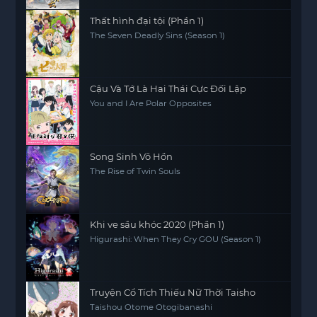
Thất hình đại tội (Phần 1)
The Seven Deadly Sins (Season 1)
Cậu Và Tớ Là Hai Thái Cực Đối Lập
You and I Are Polar Opposites
Song Sinh Võ Hồn
The Rise of Twin Souls
Khi ve sầu khóc 2020 (Phần 1)
Higurashi: When They Cry GOU (Season 1)
Truyện Cổ Tích Thiếu Nữ Thời Taisho
Taishou Otome Otogibanashi