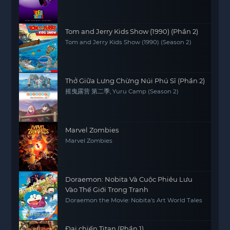
Tom and Jerry Kids Show (1990) (Phần 2)
Tom and Jerry Kids Show (1990) (Season 2)
Thở Giữa Lưng Chừng Núi Phú Sĩ (Phần 2)
摇曳露营 第二季, Yuru Camp (Season 2)
Marvel Zombies
Marvel Zombies
Doraemon: Nobita Và Cuộc Phiêu Lưu
Vào Thế Giới Trong Tranh
Doraemon the Movie: Nobita's Art World Tales
Đại chiến Titan (Phần 1)