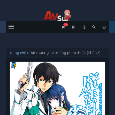
0
Menu
Trang chủ
»
Bất thường tại trường phép thuật (Phần 3)