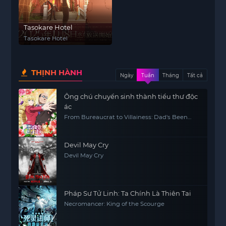
Tasokare Hotel
Tasokare Hotel
THỊNH HÀNH
Ngày
Tuần
Tháng
Tất cả
Ông chú chuyển sinh thành tiểu thư độc
ác
From Bureaucrat to Villainess: Dad's Been
Reincarnated!
Devil May Cry
Devil May Cry
Pháp Sư Tử Linh: Ta Chính Là Thiên Tai
Necromancer: King of the Scourge