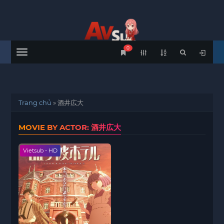
0
Menu
Trang chủ
»
酒井広大
MOVIE BY ACTOR: 酒井広大
Vietsub - HD