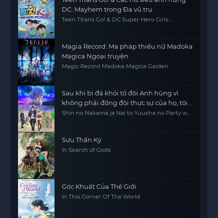
DC: Mayhem trong Đa vũ trụ
Teen Titans Go! & DC Super Hero Girls:
Mayhem in the Multiverse
Magia Record: Ma pháp thiếu nữ Madoka
Magica Ngoại truyện
Magic Record Madoka Magica Gaiden
Sau khi bị đá khỏi tổ đội Anh hùng vì
không phải đồng đội thực sự của họ, tôi
quyết định sẽ sống chậm lại ở nơi biên ải
Shin no Nakama ja Nai to Yuusha no Party wo
Oidasareta node, Henkyou de Slow Life suru
Koto ni Shimashita, Banished from the Hero's
Party, I Decided to Live a Quiet Life in the
Countryside
Sưu Thần Ký
In Search of Gods
Góc Khuất Của Thế Giới
In This Corner Of The World