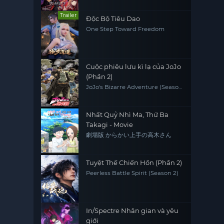
Trailer
Độc Bộ Tiêu Dao
One Step Toward Freedom
Cuộc phiêu lưu kì lạ của JoJo
(Phần 2)
JoJo's Bizarre Adventure (Season
2)
Nhất Quỷ Nhì Ma, Thứ Ba
Takagi - Movie
劇場版 からかい上手の高木さん
Tuyệt Thế Chiến Hồn (Phần 2)
Peerless Battle Spirit (Season 2)
In/Spectre Nhân gian và yêu
giới