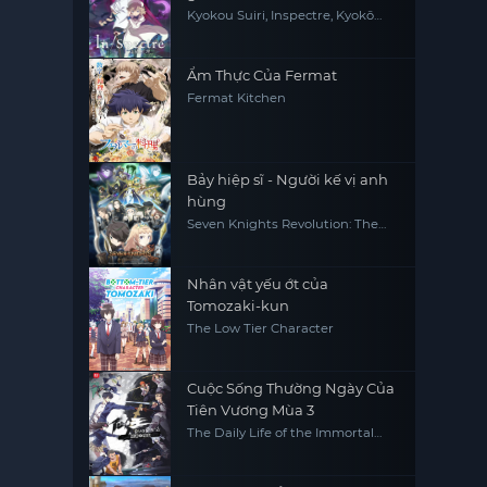
Kyokou Suiri, Inspectre, Kyokō
Suiri, Invented Inference
Ẩm Thực Của Fermat
Fermat Kitchen
Bảy hiệp sĩ - Người kế vị anh
hùng
Seven Knights Revolution: The
Hero's Successor, Seven Knights
Revolution -Eiyuu no Keishousha
Nhân vật yếu ớt của
Tomozaki-kun
The Low Tier Character
Cuộc Sống Thường Ngày Của
Tiên Vương Mùa 3
The Daily Life of the Immortal
King 3