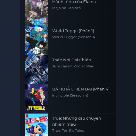
Hành trình của Elaina
Majo no Tabitabi
World Trigge (Phần 1)
World Trigger (Season 1)
Thập Nhị Đại Chiến
Juni Taisen: Zodiac War
BẤT KHẢ CHIẾN BẠI (Phần 4)
Invincible (Season 4)
True: Những câu chuyện
nhiệm màu
True: Terrific Tales