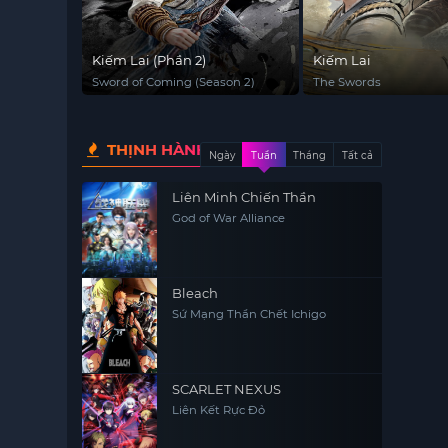
Kiếm Lai (Phần 2)
Kiếm Lai
Sword of Coming (Season 2)
The Swords
THỊNH HÀNH
Ngày
Tuần
Tháng
Tất cả
Liên Minh Chiến Thần
God of War Alliance
Bleach
Sứ Mạng Thần Chết Ichigo
SCARLET NEXUS
Liên Kết Rực Đỏ