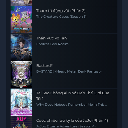
Thám tử động vật (Phần 3)
The Creature Cases (Season 3)
Thần Vực Vô Tận
Endless God Realm
Bastard!!
BASTARD‼ -Heavy Metal, Dark Fantasy-
Tại Sao Không Ai Nhớ Đến Thế Giới Của
Tôi?
Why Does Nobody Remember Me in This
World?
Cuộc phiêu lưu kỳ lạ của JoJo (Phần 4)
JoJo's Bizarre Adventure (Season 4)