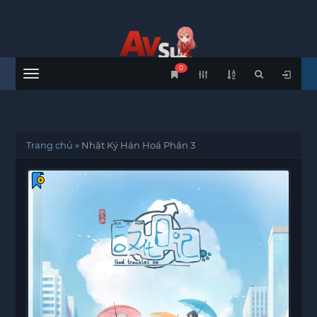
0
Menu
Trang chủ
»
Nhật Ký Hán Hoá Phần 3