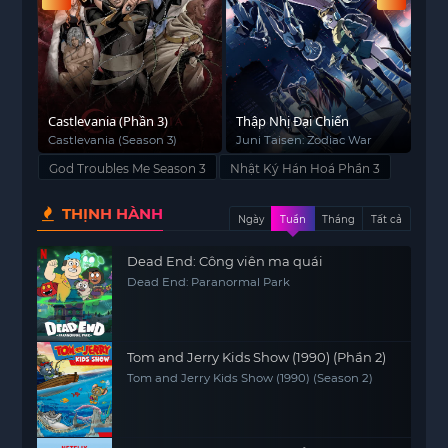
ệt
Castlevania (Phần 3)
Thập Nhị Đại Chiến
Tiế
3)
Castlevania (Season 3)
Juni Taisen: Zodiac War
Go!
(Se
God Troubles Me Season 3
Nhật Ký Hán Hoá Phần 3
THỊNH HÀNH
Ngày
Tuần
Tháng
Tất cả
Dead End: Công viên ma quái
Dead End: Paranormal Park
Tom and Jerry Kids Show (1990) (Phần 2)
Tom and Jerry Kids Show (1990) (Season 2)