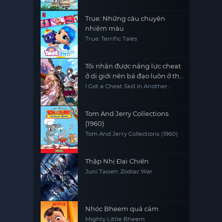
True: Những câu chuyện
nhiệm màu
True: Terrific Tales
Tôi nhận được năng lực cheat
ở dị giới nên bá đạo luôn ở thế
giới thực
I Got a Cheat Skill in Another
World and Became Unrivaled in
the Real World, Too
Tom And Jerry Collections
(1960)
Tom And Jerry Collections (1960)
Thập Nhị Đại Chiến
Juni Taisen: Zodiac War
Nhóc Bheem quả cảm
Mighty Little Bheem