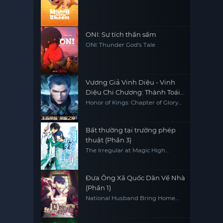
ONI: Sự tích thần sấm
ONI: Thunder God's Tale
Vương Giả Vinh Diệu - Vinh
Diệu Chi Chương: Thành Toái
Nguyệt (Phần 2)
Honor of Kings: Chapter of Glory
(Season 2)
Bất thường tại trường phép
thuật (Phần 3)
The Irregular at Magic High
School (Season 3)
Đưa Ông Xã Quốc Dân Về Nhà
(Phần 1)
National Husband Bring Home
(Season 1)