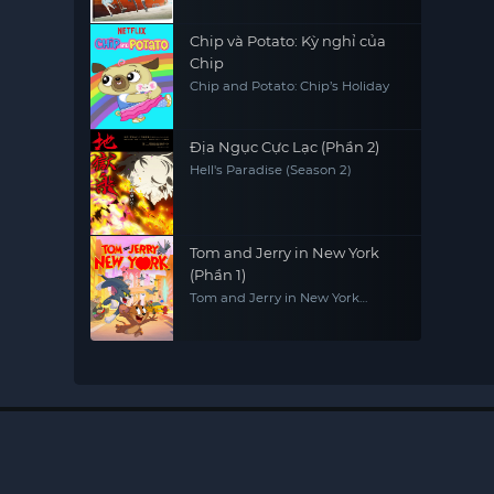
Chip và Potato: Kỳ nghỉ của
Chip
Chip and Potato: Chip’s Holiday
Địa Ngục Cực Lạc (Phần 2)
Hell's Paradise (Season 2)
Tom and Jerry in New York
(Phần 1)
Tom and Jerry in New York
(Season 1)