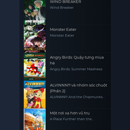
WIND BREAKER
Wind Breaker
Monster Eater
Monster Eater
Angry Birds: Quậy tưng mùa
hè
Angry Birds: Summer Madness
ALVINNN!!! và nhóm sóc chuột
(Phần 2)
ALVINNN!!! And the Chipmunks
(Season 2)
Một nơi xa hơn vũ trụ
A Place Further than the
Universe