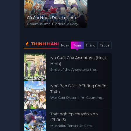
Cô Gái Ngựa Đua: Lọ Lem
Xám
Umamusume: Cinderella Gray
THỊNH HÀNH
Ngày
Tuần
Tháng
Tất cả
Nụ Cười Của Arsnotoria (Hoạt
Hình)
Smile of the Arsnotoria the
Animation
Nhờ Bạn Đó! Hệ Thống Chiến
Thần
War God System! I’m Counting
On You!
Thất nghiệp chuyển sinh
(Phần 3)
Mushoku Tensei: Jobless
Reincarnation (Season 3)