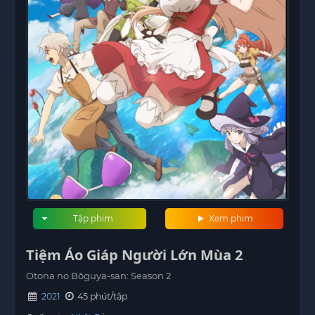
Tập phim
Xem phim
Tiệm Áo Giáp Người Lớn Mùa 2
Otona no Bōguya-san: Season 2
2021
45 phút/tập