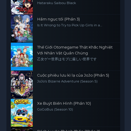
Hataraku Saibou Black
Hầm ngục tối (Phần 3)
Is It Wrong to Try to Pick Up Girls in a
Dungeon? (Season 3)
Thế Giới Otomegame Thật Khắc Nghiệt
Với Nhân Vật Quần Chúng
乙女ゲー世界はモブに厳しい世界です
Cuộc phiêu lưu kì lạ của JoJo (Phần 5)
JoJo's Bizarre Adventure (Season 5)
Xe Buýt Biến Hình (Phần 10)
GoGoBus (Season 10)