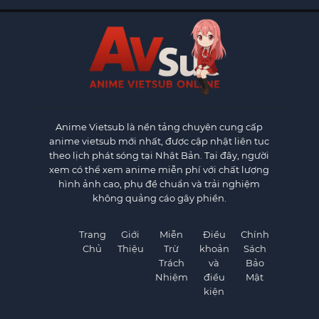
Anime Vietsub
là nền tảng chuyên cung cấp
anime vietsub mới nhất, được cập nhật liên tục
theo lịch phát sóng tại Nhật Bản. Tại đây, người
xem có thể xem anime miễn phí với chất lượng
hình ảnh cao, phụ đề chuẩn và trải nghiệm
không quảng cáo gây phiền.
Trang
Giới
Miễn
Điều
Chính
Chủ
Thiệu
Trừ
khoản
Sách
Trách
và
Bảo
Nhiệm
điều
Mật
kiện
×