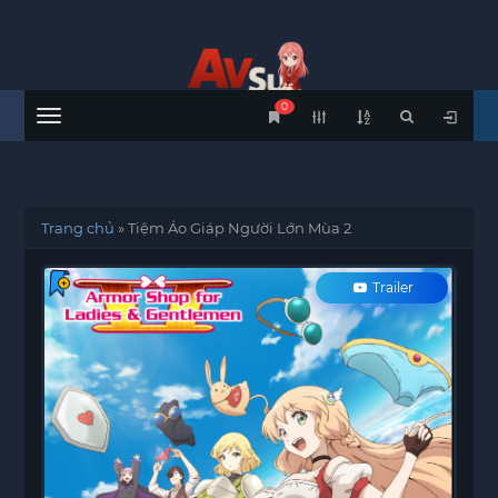
0
Menu
Trang chủ
»
Tiệm Áo Giáp Người Lớn Mùa 2
Trailer