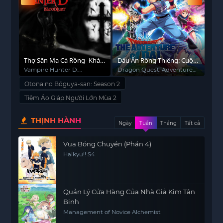
Thợ Săn Ma Cà Rồng- Khát
Dấu Ấn Rồng Thiêng: Cuộc
Cuộ
Máu
Phiêu Lưu Của Dai
Sup
Vampire Hunter D:
Dragon Quest: Adventure
My 
Bloodlust
of Dai
Sup
Otona no Bōguya-san: Season 2
Tiệm Áo Giáp Người Lớn Mùa 2
THỊNH HÀNH
Ngày
Tuần
Tháng
Tất cả
Vua Bóng Chuyền (Phần 4)
Haikyu!! S4
Quản Lý Cửa Hàng Của Nhà Giả Kim Tân
Binh
Management of Novice Alchemist