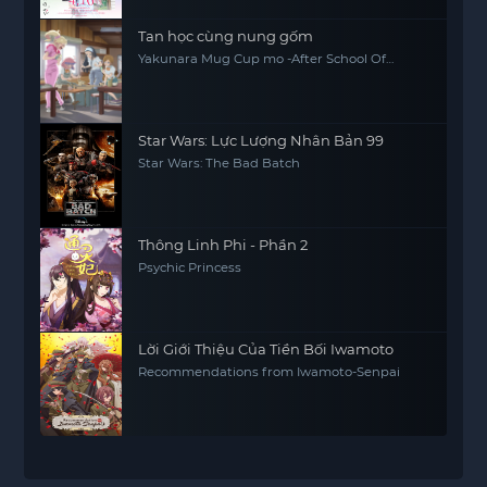
Tan học cùng nung gốm
Yakunara Mug Cup mo -After School Of
YAKUMO-
Star Wars: Lực Lượng Nhân Bản 99
Star Wars: The Bad Batch
Thông Linh Phi - Phần 2
Psychic Princess
Lời Giới Thiệu Của Tiền Bối Iwamoto
Recommendations from Iwamoto-Senpai