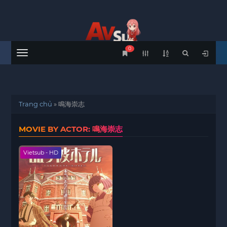
0
Menu
Trang chủ
»
鳴海崇志
MOVIE BY ACTOR: 鳴海崇志
Vietsub - HD