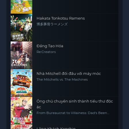
Hakata Tonkotsu Ramens
博多豚骨ラーメンズ
Đấng Tạo Hóa
Re:Creators
Nhà Mitchell đối đầu với máy móc
The Mitchells vs. The Machines
Ông chú chuyển sinh thành tiểu thư độc
ác
From Bureaucrat to Villainess: Dad's Been
Reincarnated!
Lãng Khách Kenshin