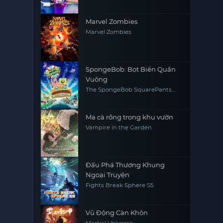
Marvel Zombies
Marvel Zombies
SpongeBob: Bọt Biển Quần
Vuông
The SpongeBob SquarePants
Movie
Ma cà rồng trong khu vườn
Vampire in the Garden
Đấu Phá Thương Khung
Ngoại Truyện
Fights Break Sphere S5
Vũ Động Càn Khôn
Martial Universe