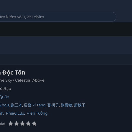
n Độc Tôn
e Sky / Celestial Above
út/tập
 Quốc
Zhou
劉三木
唐嶷 Yi Tang
张胡子
张雪敏
萧秋子
nh
,
Phiêu Lưu
,
Viễn Tưởng
giá