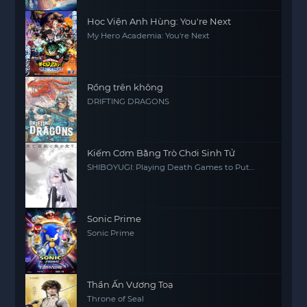
Học Viện Anh Hùng: You're Next
My Hero Academia: You're Next
Rồng trên không
DRIFTING DRAGONS
Kiếm Cơm Bằng Trò Chơi Sinh Tử
SHIBOYUGI: Playing Death Games to Put
Food on the Table
Sonic Prime
Sonic Prime
Thần Ấn Vương Toạ
Throne of Seal