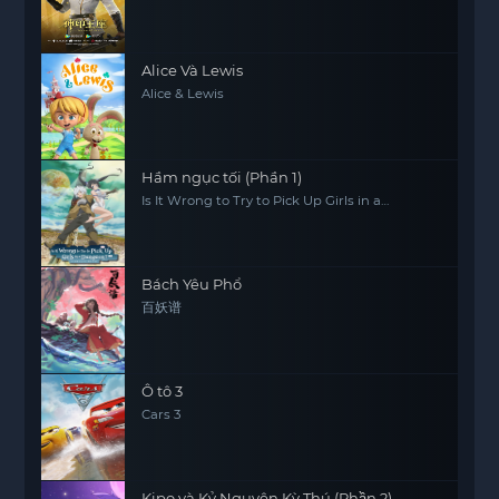
Alice Và Lewis
Alice & Lewis
Hầm ngục tối (Phần 1)
Is It Wrong to Try to Pick Up Girls in a
Dungeon? (Season 1)
Bách Yêu Phổ
百妖谱
Ô tô 3
Cars 3
Kipo và Kỷ Nguyên Kỳ Thú (Phần 2)