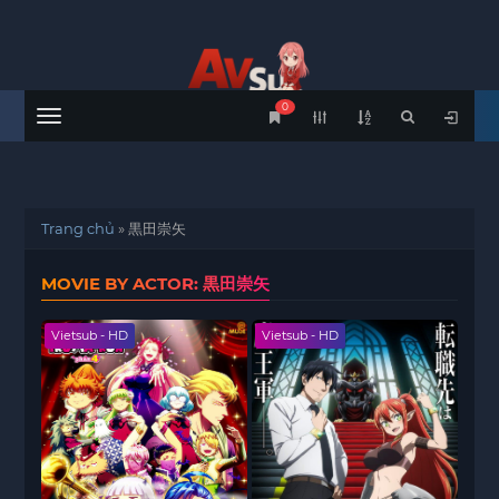
0
Menu
Trang chủ
»
黒田崇矢
MOVIE BY ACTOR: 黒田崇矢
Vietsub - HD
Vietsub - HD