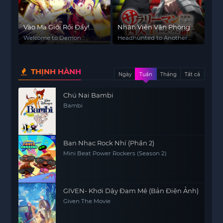
Vào Ma Giới Rồi Đấy!
Nhân Viên Văn Phòng
Iruma-kun (Phần 4)
Được Triệu Hồi Thành Tứ
Welcome to Demon
Headhunted to Another
Đại Thiên Vương Ở Thế
School! Iruma-kun (Season
World: From Salaryman to
4)
Big Four!
Giới Khác
THỊNH HÀNH
Ngày
Tuần
Tháng
Tất cả
Chú Nai Bambi
Bambi
Ban Nhạc Rock Nhí (Phần 2)
Mini Beat Power Rockers (Season 2)
GIVEN- Khơi Dậy Đam Mê (Bản Điện Ảnh)
Given The Movie