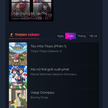
Chào mừng tới lớp học
biết tuốt
Classroom of the Elite
THỊNH HÀNH
Ngày
Tuần
Tháng
Tất cả
Tàu Hỏa Titipo (Phần 1)
Titipo Titipo (Season 1)
Ma nữ thế giới xuất phát
World Witches Hasshin Shimasu
Usagi Doroppu
Bunny Drop