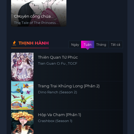
Chuyện công chúa
Kaguya
The Tale of The Princess
Kaguya
THỊNH HÀNH
Ngày
Tuần
Tháng
Tất cả
Thiên Quan Tứ Phúc
Tian Guan Ci Fu , TGCF
Trang Trại Khủng Long (Phần 2)
Dino Ranch (Season 2)
Hộp Va Chạm (Phần 1)
Crashbox (Season 1)