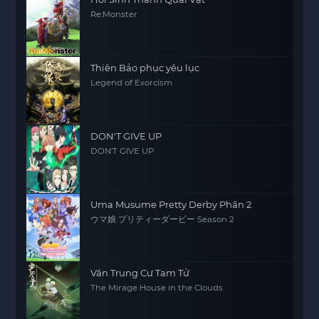
Re:Monster
Thiên Bảo phục yêu lục
Legend of Exorcism
DON'T GIVE UP
DON'T GIVE UP
Uma Musume Pretty Derby Phần 2
ウマ娘 プリティーダービー Season 2
Vân Trung Cư Tam Tử
The Mirage House in the Clouds