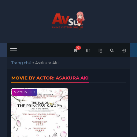
0
Menu
Trang chủ
»
Asakura Aki
MOVIE BY ACTOR: ASAKURA AKI
Vietsub - HD