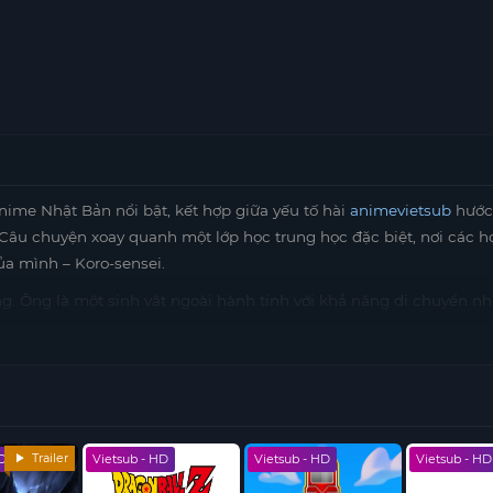
nime Nhật Bản nổi bật, kết hợp giữa yếu tố hài
animevietsub
hước
 Câu chuyện xoay quanh một lớp học trung học đặc biệt, nơi các h
ủa mình – Koro-sensei.
ng. Ông là một sinh vật ngoài hành tinh với khả năng di chuyển n
há hủy một phần lớn mặt trăng, Koro-sensei đe dọa sẽ tiêu diệt T
 thù, ông quyết định trở thành người thầy của lớp học này, giúp h
h và tính cách riêng, phải học cách hợp tác để thực hiện nhiệm v
mình. Bộ anime này không chỉ mang đến những trận chiến đầy kịch 
Trailer
HD
Vietsub - HD
Vietsub - HD
Vietsub - HD
m không thể không cười.