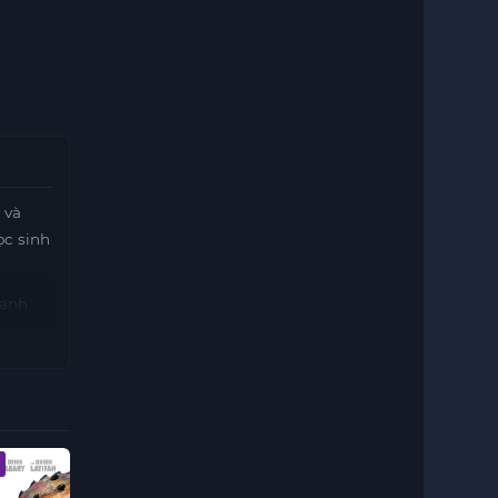
 và
ọc sinh
hanh
rái Đất
ọc sinh
ụ ám
tính mà
Vietsub - HD
Vietsub - HD
Vietsub - HD 