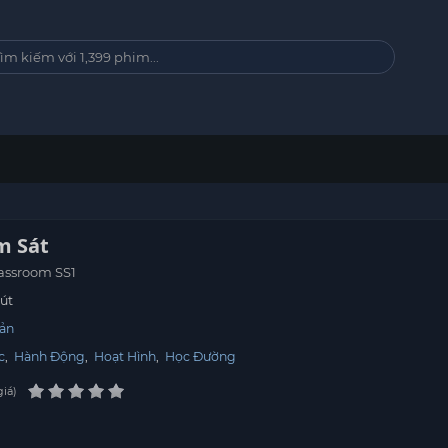
m Sát
lassroom SS1
út
ản
c
,
Hành Động
,
Hoạt Hình
,
Học Đường
giá