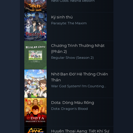
New Gods: Nezha Reborn
Ký sinh thú
Parasyte: The Maxim
Chương Trình Thường Nhật
(Phần 2)
Regular Show (Season 2)
Nhờ Bạn Đó! Hệ Thống Chiến
Thần
War God System! I’m Counting
On You!
Dota: Dòng Máu Rồng
Dota: Dragon's Blood
Huyền Thoại Aang: Tiết Khí Sư