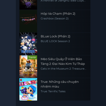
A Portrait of Jianghu: Bad Guys
(Season 7)
Hộp Va Chạm (Phần 2)
Crashbox (Season 2)
BLue Lock (Phần 2)
BLUE LOCK Season 2
Trailer
Mèo Siêu Quậy Ở Viện Bảo
Tàng 2: Đại Náo Kim Tự Tháp
Cats in the Museum 2: Treasures
of Egypt
True: Những câu chuyện
nhiệm màu
True: Terrific Tales