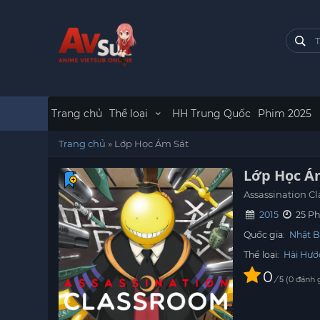
Trang chủ
Thể loại
HH Trung Quốc
Phim 2025
Trang chủ
»
Lớp Học Ám Sát
Lớp Học Á
Assassination C
2015
25 Ph
Quốc gia:
Nhật B
Thể loại:
Hài Hướ
0
/
0
đánh 
5