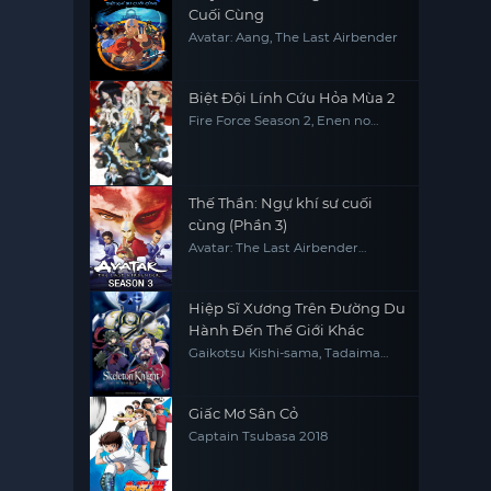
Cuối Cùng
Avatar: Aang, The Last Airbender
Biệt Đội Lính Cứu Hỏa Mùa 2
Fire Force Season 2, Enen no
Shouboutai: Ni no Shou
Thế Thần: Ngự khí sư cuối
cùng (Phần 3)
Avatar: The Last Airbender
(Season 3)
Hiệp Sĩ Xương Trên Đường Du
Hành Đến Thế Giới Khác
Gaikotsu Kishi-sama, Tadaima
Isekai e Odekakechuu, Skeleton
Knight in Another World
Giấc Mơ Sân Cỏ
Captain Tsubasa 2018