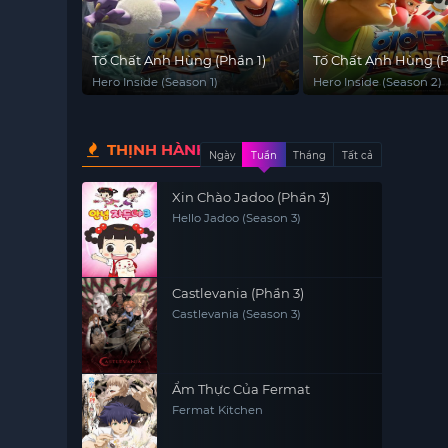
Tố Chất Anh Hùng (Phần 1)
Tố Chất Anh Hùng (P
Hero Inside (Season 1)
Hero Inside (Season 2)
THỊNH HÀNH
Ngày
Tuần
Tháng
Tất cả
Xin Chào Jadoo (Phần 3)
Hello Jadoo (Season 3)
Castlevania (Phần 3)
Castlevania (Season 3)
Ẩm Thực Của Fermat
Fermat Kitchen