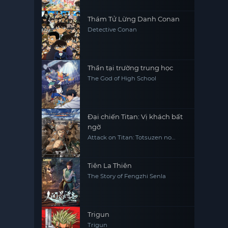
Thám Tử Lừng Danh Conan
Detective Conan
Thần tại trường trung học
The God of High School
Đại chiến Titan: Vị khách bất
ngờ
Attack on Titan: Totsuzen no
Raihousha, Attack on Titan: The
Sudden Visitor
Tiên La Thiên
The Story of Fengzhi Senla
Trigun
Trigun