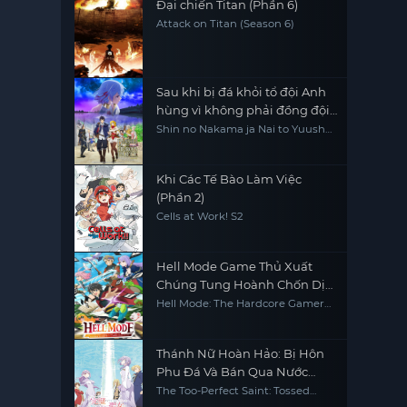
Đại chiến Titan (Phần 6)
Attack on Titan (Season 6)
Sau khi bị đá khỏi tổ đội Anh
hùng vì không phải đồng đội
thực sự của họ, tôi quyết định
Shin no Nakama ja Nai to Yuusha
no Party wo Oidasareta node,
sẽ sống chậm lại ở nơi biên ải
Henkyou de Slow Life suru Koto
ni Shimashita, Banished from
the Hero's Party, I Decided to Live
Khi Các Tế Bào Làm Việc
a Quiet Life in the Countryside
(Phần 2)
Cells at Work! S2
Hell Mode Game Thủ Xuất
Chúng Tung Hoành Chốn Dị
Giới Hỗn Nguyên
Hell Mode: The Hardcore Gamer
Dominates in Another World
with Garbage Balancing
Thánh Nữ Hoàn Hảo: Bị Hôn
Phu Đá Và Bán Qua Nước
Khác
The Too-Perfect Saint: Tossed
Aside by My Fiancé and Sold to