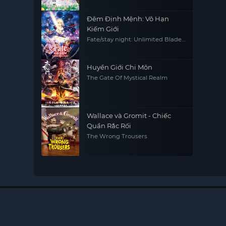
Another Kingdom
Đêm Định Mệnh: Vô Hạn
Kiếm Giới
Fate/stay night: Unlimited Blade
Works
Huyền Giới Chi Môn
The Gate Of Mystical Realm
Wallace và Gromit - Chiếc
Quần Rắc Rối
The Wrong Trousers