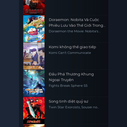
Doraemon: Nobita Và Cuộc
Phiêu Lưu Vào Thế Giới Trong
Tranh
Doraemon the Movie: Nobita's
Art World Tales
Komi không thể giao tiếp
Komi Can't Communicate
Đấu Phá Thương Khung
Ngoại Truyện
Fights Break Sphere S5
Song tinh diệt quỷ sư
Twin Star Exorcists, Sousei no
Onmyouji