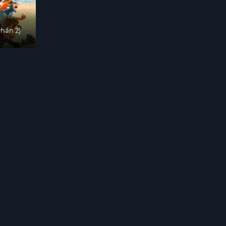
hần 2)