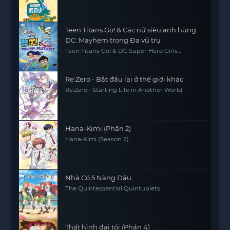
Teen Titans Go! & Các nữ siêu anh hùng
DC: Mayhem trong Đa vũ trụ
Teen Titans Go! & DC Super Hero Girls:
Mayhem in the Multiverse
Re:Zero - Bắt đầu lại ở thế giới khác
Re:Zero - Starting Life in Another World
Hana-Kimi (Phần 2)
Hana-Kimi (Season 2)
Nhà Có 5 Nàng Dâu
The Quintessential Quintuplets
Thất hình đại tội (Phần 4)