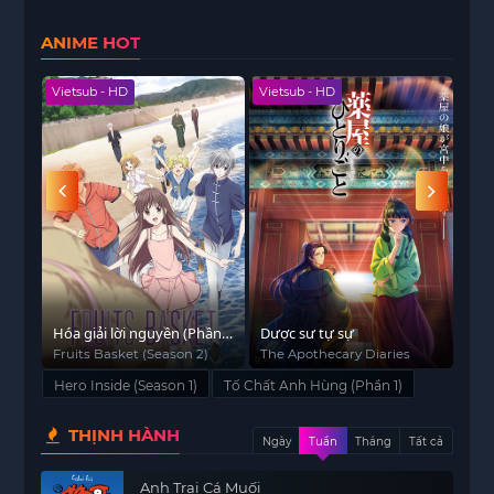
ANIME HOT
Vietsub - HD
Vietsub - HD
Viet
Hóa giải lời nguyền (Phần
Dược sư tự sự
Thứ
2)
Chư
Fruits Basket (Season 2)
The Apothecary Diaries
The 
Befo
Đời
Hero Inside (Season 1)
Tố Chất Anh Hùng (Phần 1)
Had
Shi
THỊNH HÀNH
Jins
Ngày
Tuần
Tháng
Tất cả
Anh Trai Cá Muối