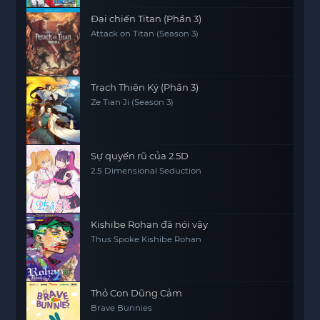
Brothers' Bonds, Miracle Reunion and
Inherited Will
Đại chiến Titan (Phần 3)
Attack on Titan (Season 3)
Trạch Thiên Ký (Phần 3)
Ze Tian Ji (Season 3)
Sự quyến rũ của 2.5D
2.5 Dimensional Seduction
Kishibe Rohan đã nói vậy
Thus Spoke Kishibe Rohan
Thỏ Con Dũng Cảm
Brave Bunnies