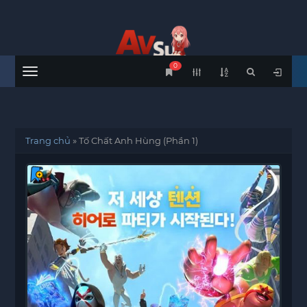
0
Menu
Trang chủ
»
Tố Chất Anh Hùng (Phần 1)