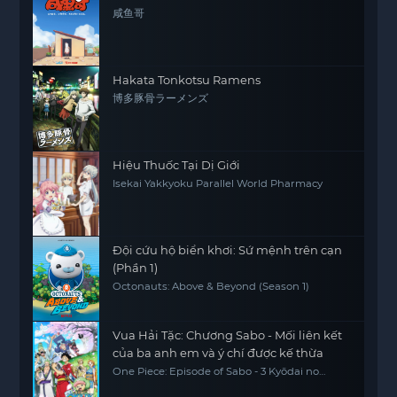
咸鱼哥
Hakata Tonkotsu Ramens
博多豚骨ラーメンズ
Hiệu Thuốc Tại Dị Giới
Isekai Yakkyoku Parallel World Pharmacy
Đội cứu hộ biển khơi: Sứ mệnh trên cạn
(Phần 1)
Octonauts: Above & Beyond (Season 1)
Vua Hải Tặc: Chương Sabo - Mối liên kết
của ba anh em và ý chí được kế thừa
One Piece: Episode of Sabo - 3 Kyōdai no
Kizuna Kiseki no Saikai to Uketsugareru Ishi,
One Piece Sapo Special Chapter Three