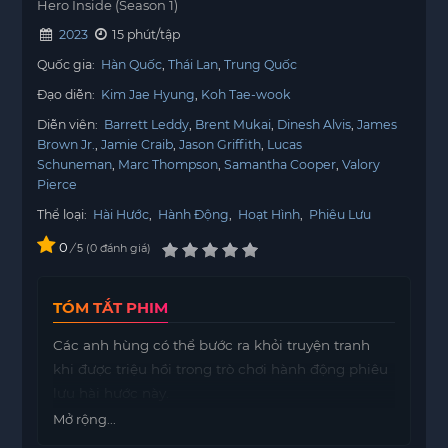
Hero Inside (Season 1)
2023
15 phút/tập
Quốc gia:
Hàn Quốc
Thái Lan
Trung Quốc
Đạo diễn:
Kim Jae Hyung
Koh Tae-wook
Diễn viên:
Barrett Leddy
Brent Mukai
Dinesh Alvis
James
Brown Jr.
Jamie Craib
Jason Griffith
Lucas
Schuneman
Marc Thompson
Samantha Cooper
Valory
Pierce
Thể loại:
Hài Hước
,
Hành Động
,
Hoạt Hình
,
Phiêu Lưu
0
/
0
đánh giá
5
TÓM TẮT PHIM
Các anh hùng có thể bước ra khỏi truyện tranh
khi được triệu hồi trong trò chơi hành động phiêu
lưu hài hước này.
Mở rộng...