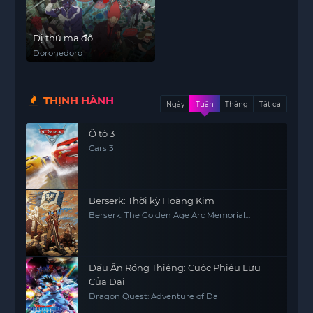
Dị thú ma đô
Dorohedoro
THỊNH HÀNH
Ngày
Tuần
Tháng
Tất cả
Ô tô 3
Cars 3
Berserk: Thời kỳ Hoàng Kim
Berserk: The Golden Age Arc Memorial
Edition
Dấu Ấn Rồng Thiêng: Cuộc Phiêu Lưu
Của Dai
Dragon Quest: Adventure of Dai