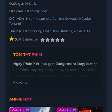
Quốc gia:
Nhật Bản
Đạo diễn:
Đang cập nhật
Diễn viên:
Hiroki Yasumoto
Jun'ichi Suwabe
Kôsuke
Toriumi
Thể loại:
Hành Động
,
Hoạt Hình
,
Kinh Dị
,
Phiêu Lưu
0
/
0
đánh giá
5
TÓM TẮT PHIM
Ngày Phán Xét
(tựa gốc:
Judgement Day
) là một
bộ
anime hay
đầy căng thẳng và kịch tính, diễn ra
trong một thế giới nơi sinh tử không còn được
quyết định bởi thần linh mà là do chính con
Mở rộng...
người. Câu chuyện xoay quanh
Akira
, một thanh
niên bình thường sống trong một thành phố bị
ANIME HOT
bao trùm bởi bóng tối và những mối đe dọa từ
những thế lực vô hình. Sau một tai nạn bất ngờ,
Vietsub - HD
Vietsub - HD
Hoàn 
Akira
thức tỉnh trong một thế giới khác, nơi mà