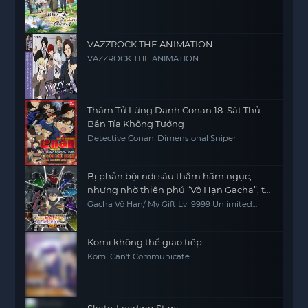
VAZZROCK THE ANIMATION
VAZZROCK THE ANIMATION
Thám Tử Lừng Danh Conan 18: Sát Thủ
Bắn Tỉa Không Tưởng
Detective Conan: Dimensional Sniper
Bị phản bội nơi sâu thẳm hầm ngục,
nhưng nhờ thiên phú “Vô Hạn Gacha”, tôi
chiêu mộ các đồng đội cấp 9999 để trả
Gacha Vô Hạn/ My Gift Lvl 9999 Unlimited
Gacha: Backstabbed in a Backwater
thù các đồng đội cũ và cả thế giới! Đáng
Dungeon, I'm Out for Revenge!
đời chúng!
Komi không thể giao tiếp
Komi Can't Communicate
Skate-Leading Stars