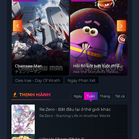
tất cả mọi người phải đối mặt với một “Ngày Phán
Xét” – thời khắc quyết định sự sống và cái chết
của họ.
Trong thế giới này, mọi người đều phải trải qua
một cuộc kiểm tra cuối cùng, và chỉ những ai vượt
qua sẽ có cơ hội sống sót.
Akira
phải tìm cách
vượt qua thử thách khắc nghiệt này, đồng thời đối
mặt với những kẻ thù nguy hiểm và những âm
Chainsaw Man
Hỏi Rô bốt biết tuốt (Phần
Hor
mưu tàn nhẫn. Tuy nhiên, càng tìm hiểu về “Ngày
3)
チェンソーマン
Ask the StoryBots (Season
Hor
Phán Xét”, anh càng nhận ra rằng mọi thứ không
3)
Dies Irae - Day Of Wrath
Ngày Phán Xét
hề đơn giản như vẻ bề ngoài, và những bí mật ẩn
giấu trong cuộc phán xét này có thể thay đổi toàn
THỊNH HÀNH
Ngày
Tuần
Tháng
Tất cả
bộ thế giới.
Re:Zero - Bắt đầu lại ở thế giới khác
Ngày Phán Xét
không chỉ là câu chuyện về chiến
Re:Zero - Starting Life in Another World
đấu và sinh tử, mà còn khai thác những quyết
định khó khăn mà các nhân vật phải đưa ra, tình
bạn, lòng trung thành và sự hy sinh. Bộ anime này
Hộp Va Chạm (Phần 1)