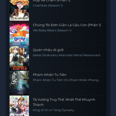
chắc chắn sẽ khiến bạn đắm chìm trong những
Crashbox (Season 1)
tình huống căng thẳng và những sự thật bất ngờ.
Chúng Tôi Đơn Giản Là Gấu Con (Phần 1)
We Baby Bears (Season 1)
Quán nhậu dị giới
Isekai Shokudou Alternate World Restaurant
The Other World Dining Hall
Phàm Nhân Tu Tiên
Phàm Nhân Tu Tiên Chi Phàm Nhân Phong
Khởi Thiên Nam, Fan Ren Xiu Xian Zhuan
Tà Vương Truy Thế: Nhất Thế Khuynh
Thành
King of Jin in Tang Dynasty