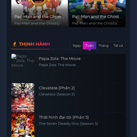
Pac-Man and the Ghostly
Pac-Man and the Ghostly
Adventures (Phần 2)
Adventures (Phần 1)
Pac-Man and the Ghostly
Pac-Man and the Ghostly
Adventures (Season 2)
Adventures (Season 1)
THỊNH HÀNH
Ngày
Tuần
Tháng
Tất cả
Papa Zola: The Movie
Papa Zola: The Movie
Clevatess (Phần 2)
Clevatess (Season 2)
Thất hình đại tội (Phần 5)
The Seven Deadly Sins (Season 5)