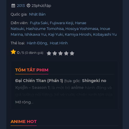
2013
23phút/tập
Quốc gia:
Nhật Bản
Diễn viên:
Fujita Saki
Fujiwara Keiji
Hanae
Natsuki
Hashizume Tomohisa
Hosoya Yoshimasa
Inoue
Marina
Ishikawa Yui
Kaji Yuki
Kamiya Hiroshi
Kobayashi Yu
Thể loại:
Hành Động
,
Hoạt Hình
0
/
0
đánh giá
5
TÓM TẮT PHIM
Đại Chiến Titan (Phần 1)
(tựa gốc:
Shingeki no
Kyojin – Season 1
) là một bộ
anime
hành động và
giả tưởng nổi tiếng, kể về cuộc chiến sinh tồn của
loài người chống lại những
Titan
, những sinh vật
Mở rộng...
khổng lồ và tàn bạo luôn đe dọa tiêu diệt nhân
loại. Câu chuyện bắt đầu trong một thế giới nơi
ANIME HOT
con người sống trong những bức tường khổng lồ