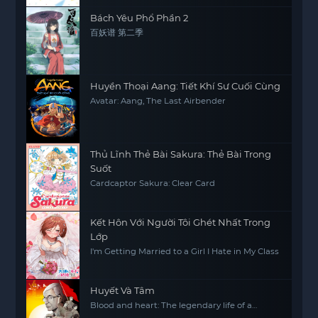
anime
này chắc chắn sẽ giữ người xem dán mắt
Bách Yêu Phổ Phần 2
vào màn hình với những pha hành động đầy kịch
百妖谱 第二季
tính và những bí mật dần được hé lộ.
Huyền Thoại Aang: Tiết Khí Sư Cuối Cùng
Avatar: Aang, The Last Airbender
Thủ Lĩnh Thẻ Bài Sakura: Thẻ Bài Trong
Suốt
Cardcaptor Sakura: Clear Card
Kết Hôn Với Người Tôi Ghét Nhất Trong
Lớp
I'm Getting Married to a Girl I Hate in My Class
Huyết Và Tâm
Blood and heart: The legendary life of a
Japanese youth in China