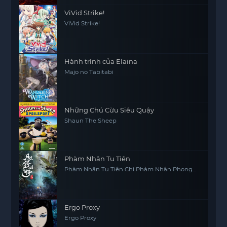
ViVid Strike!
ViVid Strike!
Hành trình của Elaina
Majo no Tabitabi
Những Chú Cừu Siêu Quậy
Shaun The Sheep
Phàm Nhân Tu Tiên
Phàm Nhân Tu Tiên Chi Phàm Nhân Phong
Khởi Thiên Nam, Fan Ren Xiu Xian Zhuan
Ergo Proxy
Ergo Proxy