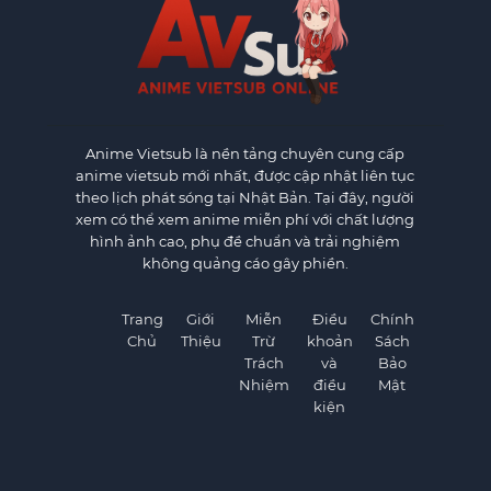
Anime Vietsub
là nền tảng chuyên cung cấp
anime vietsub mới nhất, được cập nhật liên tục
theo lịch phát sóng tại Nhật Bản. Tại đây, người
xem có thể xem anime miễn phí với chất lượng
hình ảnh cao, phụ đề chuẩn và trải nghiệm
không quảng cáo gây phiền.
Trang
Giới
Miễn
Điều
Chính
Chủ
Thiệu
Trừ
khoản
Sách
Trách
và
Bảo
Nhiệm
điều
Mật
kiện
×
×