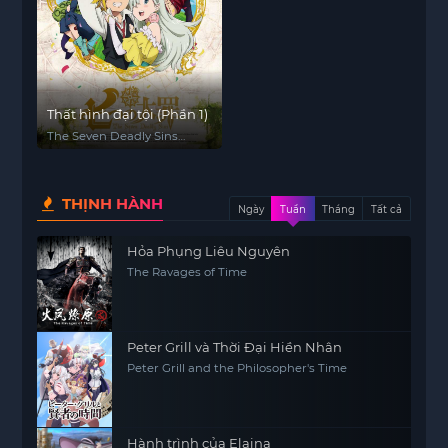
Thất hình đại tội (Phần 1)
The Seven Deadly Sins
(Season 1)
THỊNH HÀNH
Ngày
Tuần
Tháng
Tất cả
Hỏa Phụng Liêu Nguyên
The Ravages of Time
Peter Grill và Thời Đại Hiền Nhân
Peter Grill and the Philosopher's Time
Hành trình của Elaina