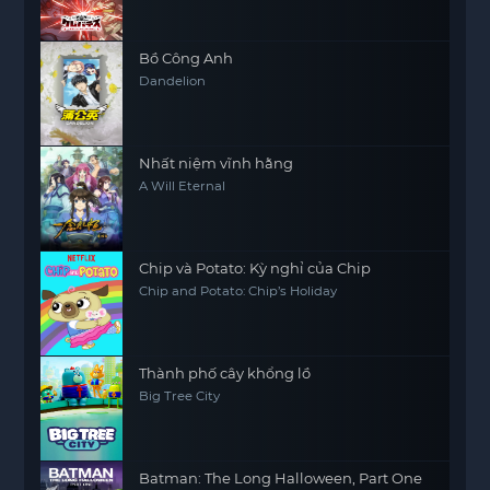
đợi những quyết định quan trọng từ
Meliodas
và
nhóm của anh.
Bồ Công Anh
Dandelion
Nhất niệm vĩnh hằng
A Will Eternal
Chip và Potato: Kỳ nghỉ của Chip
Chip and Potato: Chip’s Holiday
Thành phố cây khổng lồ
Big Tree City
Batman: The Long Halloween, Part One