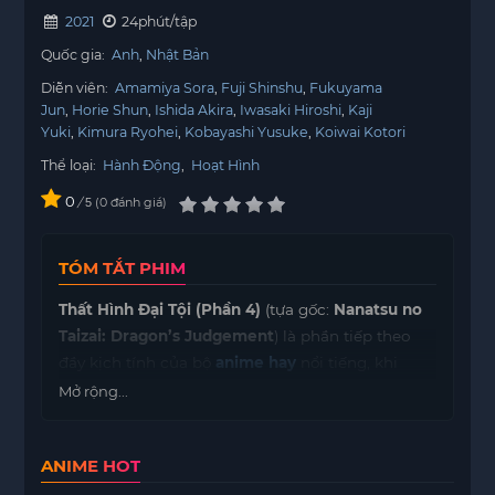
2021
24phút/tập
Quốc gia:
Anh
Nhật Bản
Diễn viên:
Amamiya Sora
Fuji Shinshu
Fukuyama
Jun
Horie Shun
Ishida Akira
Iwasaki Hiroshi
Kaji
Yuki
Kimura Ryohei
Kobayashi Yusuke
Koiwai Kotori
Thể loại:
Hành Động
,
Hoạt Hình
0
/
0
đánh giá
5
TÓM TẮT PHIM
Thất Hình Đại Tội (Phần 4)
(tựa gốc:
Nanatsu no
Taizai: Dragon’s Judgement
) là phần tiếp theo
đầy kịch tính của bộ
anime hay
nổi tiếng, khi
cuộc chiến chống lại những thế lực đen tối của
Mở rộng...
Meliodas
và nhóm
Thất Hình Đại Tội
bước vào
giai đoạn quyết định. Sau những cuộc đối đầu
ANIME HOT
căng thẳng và những bí mật được hé lộ trong các