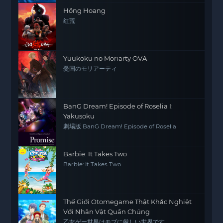
Hồng Hoang
红荒
Yuukoku no Moriarty OVA
憂国のモリアーティ
BanG Dream! Episode of Roselia I:
Yakusoku
劇場版 BanG Dream! Episode of Roselia
Barbie: It Takes Two
Barbie: It Takes Two
Thế Giới Otomegame Thật Khắc Nghiệt
Với Nhân Vật Quần Chúng
乙女ゲー世界はモブに厳しい世界です