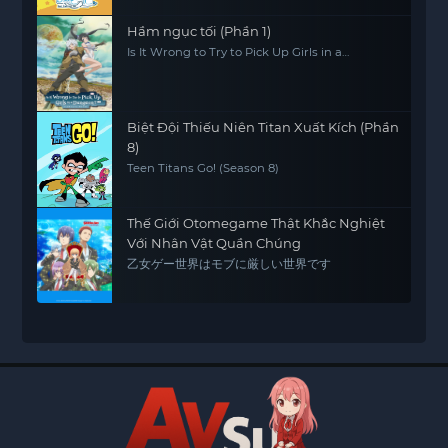
Hầm ngục tối (Phần 1)
Is It Wrong to Try to Pick Up Girls in a
Dungeon? (Season 1)
Biệt Đội Thiếu Niên Titan Xuất Kích (Phần
8)
Teen Titans Go! (Season 8)
Thế Giới Otomegame Thật Khắc Nghiệt
Với Nhân Vật Quần Chúng
乙女ゲー世界はモブに厳しい世界です