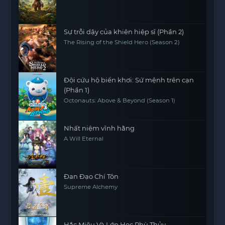
Sự trỗi dậy của khiên hiệp sĩ (Phần 2)
The Rising of the Shield Hero (Season 2)
Đội cứu hộ biển khơi: Sứ mệnh trên cạn
(Phần 1)
Octonauts: Above & Beyond (Season 1)
Nhất niệm vĩnh hằng
A Will Eternal
Đan Đạo Chí Tôn
Supreme Alchemy
Hắc Miêu Và Lớp Học Phù Thủy