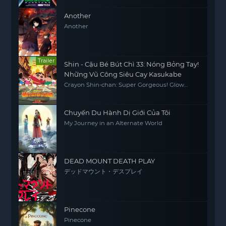
Another
Another
Trailer
Shin - Cậu Bé Bút Chì 33: Nóng Bỏng Tay!
Những Vũ Công Siêu Cay Kasukabe
Crayon Shin-chan: Super Gorgeous! Glow
Kasukabe Dancer
Chuyến Du Hành Dị Giới Của Tôi
My Journey in an Alternate World
DEAD MOUNT DEATH PLAY
デッドマウント・デスプレイ
Pinecone
Pinecone