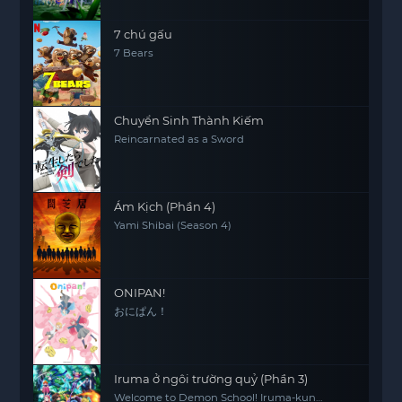
7 chú gấu
7 Bears
Chuyển Sinh Thành Kiếm
Reincarnated as a Sword
Ám Kịch (Phần 4)
Yami Shibai (Season 4)
ONIPAN!
おにぱん！
Iruma ở ngôi trường quỷ (Phần 3)
Welcome to Demon School! Iruma-kun