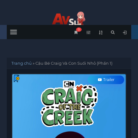
0
Menu
Trang chủ
»
Cậu Bé Craig Và Con Suối Nhỏ (Phần 1)
Trailer