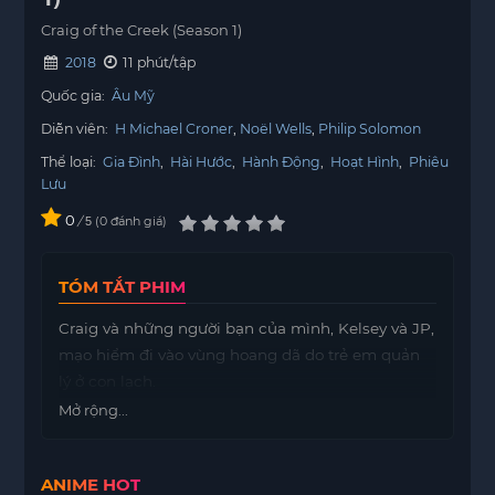
Craig of the Creek (Season 1)
2018
11 phút/tập
Quốc gia:
Âu Mỹ
Diễn viên:
H Michael Croner
Noël Wells
Philip Solomon
Thể loại:
Gia Đình
,
Hài Hước
,
Hành Động
,
Hoạt Hình
,
Phiêu
Lưu
0
/
0
đánh giá
5
TÓM TẮT PHIM
Craig và những người bạn của mình, Kelsey và JP,
mạo hiểm đi vào vùng hoang dã do trẻ em quản
lý ở con lạch.
Mở rộng...
ANIME HOT