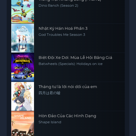
Dino Ranch (Season 2)
Nhật Ký Hán Hoá Phần 3
God Troubles Me Season 3
Biệt Đội Xe Dơi: Mùa Lễ Hội Băng Giá
Batwheels (Specials): Holidays on ice
Tháng tư là lời nói dối của em
四月は君の嘘
Hòn Đảo Của Các Hình Dạng
Shape Island