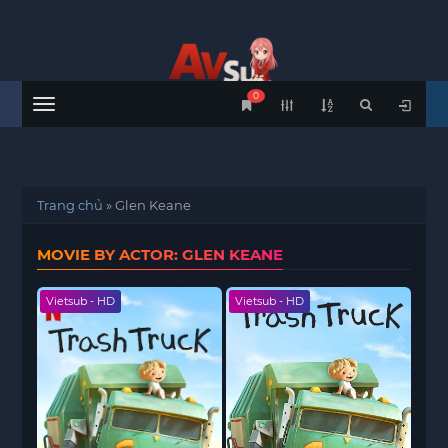
0
Menu
Trang chủ
»
Glen Keane
MOVIE BY ACTOR: GLEN KEANE
Vietsub - HD
Vietsub - HD