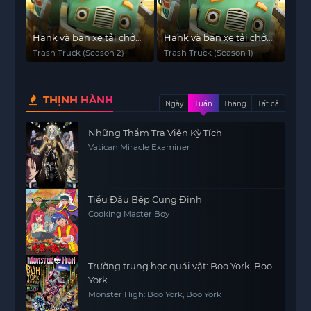
Hank và bạn xe tải chở
Hank và bạn xe tải chở
rác (Phần 2)
rác (Phần 1)
Trash Truck (Season 2)
Trash Truck (Season 1)
THỊNH HÀNH
Ngày
Tuần
Tháng
Tất cả
Những Thẩm Tra Viên Kỳ Tích
Vatican Miracle Examiner
Tiểu Đầu Bếp Cung Đình
Cooking Master Boy
Trường trung học quái vật: Boo York, Boo
York
Monster High: Boo York, Boo York