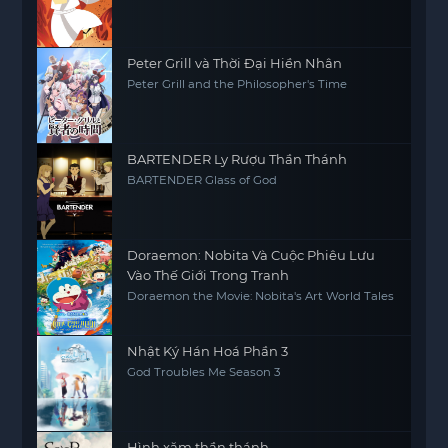
Peter Grill và Thời Đại Hiền Nhân
Peter Grill and the Philosopher's Time
BARTENDER Ly Rượu Thần Thánh
BARTENDER Glass of God
Doraemon: Nobita Và Cuộc Phiêu Lưu
Vào Thế Giới Trong Tranh
Doraemon the Movie: Nobita's Art World Tales
Nhật Ký Hán Hoá Phần 3
God Troubles Me Season 3
Hình xăm thần thánh