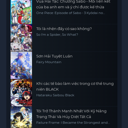
Vua Hải Tặc: Chương Sabo - Mối liên kết
của ba anh em và ý chí được kế thừa
One Piece: Episode of Sabo - 3 Kyōdai no
Kizuna Kiseki no Saikai to Uketsugareru Ishi,
One Piece Sapo Special Chapter Three
Brothers' Bonds, Miracle Reunion and
Inherited Will
Tôi là nhện đấy có sao không?
So I'm a Spider, So What?
Sơn Hải Tuyệt Luân
Fairy Mountain
Khi các tế bào làm việc trong cơ thể trung
niên BLACK
Hataraku Saibou Black
Tôi Trở Thành Mạnh Nhất Với Kỹ Năng
Trạng Thái Và Hủy Diệt Tất Cả
Failure Frame: I Became the Strongest and
Annihilated Everything with Low-Level Spells