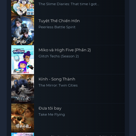
The Slime Diaries: That time I got
reincarnated as a Slime
Tuyệt Thế Chiến Hồn
Peerless Battle Spirit
Miko và High Five (Phần 2)
Glitch Techs (Season 2)
Kính - Song Thành
The Mirror: Twin Cities
Đưa tôi bay
Take Me Flying