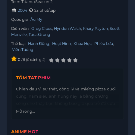
Teen Titans (Season 2)
2004
23 phút/tập
Quốc gia:
Âu Mỹ
Diễn viên:
Greg Cipes
Hynden Walch
Khary Payton
Scott
Menville
Tara Strong
Thể loại:
Hành Động
,
Hoạt Hình
,
Khoa Học
,
Phiêu Lưu
,
Viễn Tưởng
0
/
0
đánh giá
5
TÓM TẮT PHIM
Chiến đấu vì sự thật, công lý và miếng pizza cuối
cùng, năm siêu anh hùng này là bằng chứng
sống cho thấy bạn không bao giờ quá trẻ để cứu
hành tinh này. Bảo vệ Trái đất và hơn thế nữa,
Mở rộng...
Teen Titans sử dụng võ thuật và đồ dùng để chiến
đấu với kẻ xấu.
ANIME HOT