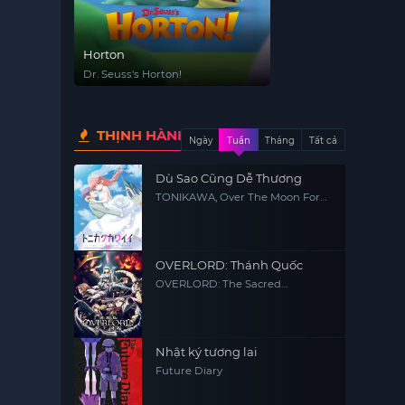
Horton
Dr. Seuss's Horton!
THỊNH HÀNH
Ngày
Tuần
Tháng
Tất cả
Dù Sao Cũng Dễ Thương
TONIKAWA, Over The Moon For
You, Tonikaku Kawaii
OVERLORD: Thánh Quốc
OVERLORD: The Sacred
Kingdom
Nhật ký tương lai
Future Diary