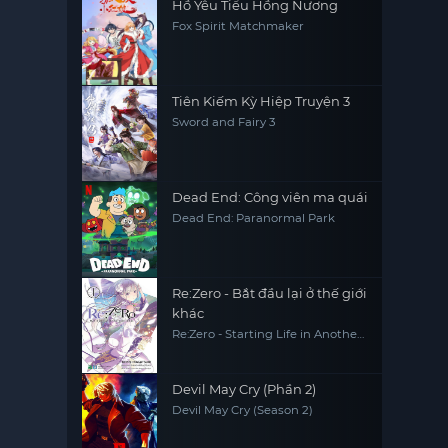
Hồ Yêu Tiểu Hồng Nương
Fox Spirit Matchmaker
Tiên Kiếm Kỳ Hiệp Truyện 3
Sword and Fairy 3
Dead End: Công viên ma quái
Dead End: Paranormal Park
Re:Zero - Bắt đầu lại ở thế giới
khác
Re:Zero - Starting Life in Another
World
Devil May Cry (Phần 2)
Devil May Cry (Season 2)