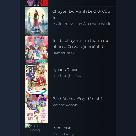
Chuyến Du Hành Dị Giới Của
Tôi
My Journey in an Alternate World
Tôi đã chuyển sinh thành nữ
phản diện với vận mệnh bị
điềm báo tử ám X
Hamefura S2
Lycoris Recoil
リコリスリコイル
Bài hát cho công dân nhí
We the People
Bàn Long
Coiled Dragon