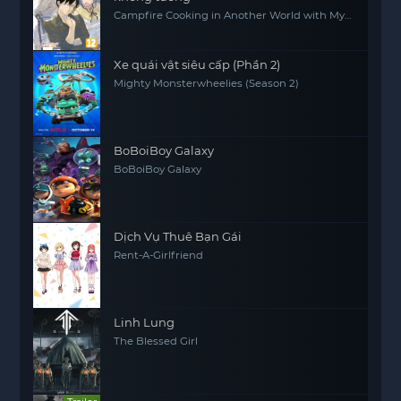
Campfire Cooking in Another World with My
Absurd Skill
Xe quái vật siêu cấp (Phần 2)
Mighty Monsterwheelies (Season 2)
BoBoiBoy Galaxy
BoBoiBoy Galaxy
Dịch Vụ Thuê Bạn Gái
Rent-A-Girlfriend
Linh Lung
The Blessed Girl