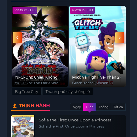
Vietsub - HD
Vietsub - HD
Viet
a
Yu-Gi-Oh!: Chiều Không
Miko và High Five (Phần 2)
Thậ
Gian Tối
Yu-Gi-Oh!: The Dark Side
Glitch Techs (Season 2)
Jun
Of Dimensions
Big Tree City
Thành phố cây khổng lồ
THỊNH HÀNH
Ngày
Tuần
Tháng
Tất cả
Sofia the First: Once Upon a Princess
Sofia the First: Once Upon a Princess