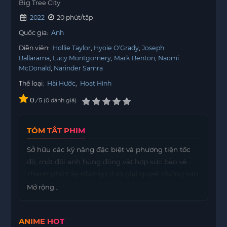
Big Tree City
2022
20 phút/tập
Quốc gia:
Anh
Diễn viên:
Hollie Taylor
Hyoie O'Grady
Joseph
Ballarama
Lucy Montgomery
Mark Benton
Naomi
McDonald
Narinder Samra
Thể loại:
Hài Hước
,
Hoạt Hình
0
/
0
đánh giá
5
TÓM TẮT PHIM
Sở hữu các kỹ năng đặc biệt và phương tiện tốc
độ, một đội anh hùng động vật hợp sức bảo vệ
Thành phố Cây Khổng Lồ và giải quyết những vấn
đề khó nhằn nhất ở đây.
Mở rộng...
ANIME HOT