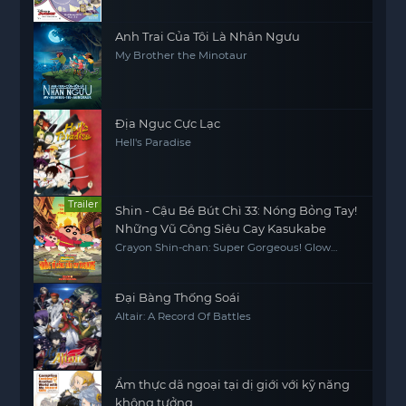
Anh Trai Của Tôi Là Nhân Ngưu
My Brother the Minotaur
Địa Ngục Cực Lạc
Hell's Paradise
Trailer
Shin - Cậu Bé Bút Chì 33: Nóng Bỏng Tay!
Những Vũ Công Siêu Cay Kasukabe
Crayon Shin-chan: Super Gorgeous! Glow
Kasukabe Dancer
Đại Bàng Thống Soái
Altair: A Record Of Battles
Ẩm thực dã ngoại tại dị giới với kỹ năng
không tưởng