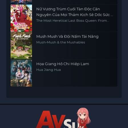
Nữ Vương Trùm Cuối Tàn Độc Căn
Nguyên Của Mọi Thảm Kịch Sẽ Dốc Sức Vì
Người Dân (Phần 2)
The Most Heretical Last Boss Queen: From
Villainess to Savior (Season 2)
Mush Mush Và Đội Nấm Tài Năng
Mush-Mush & the Mushables
Họa Giang Hồ Chi Hiệp Lam
Hua Jiang Hua