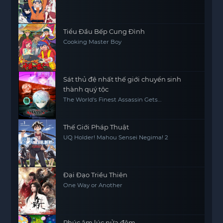
Tiểu Đầu Bếp Cung Đình
Cooking Master Boy
Sát thủ đệ nhất thế giới chuyển sinh
thành quý tộc
The World's Finest Assassin Gets
Reincarnated in Another World as an
Aristocrat, Sekai Saikou no Ansatsusha, Isekai
Kizoku ni Tensei suru
Thế Giới Pháp Thuật
UQ Holder! Mahou Sensei Negima! 2
Đại Đạo Triều Thiên
One Way or Another
Phúc âm lúc nửa đêm