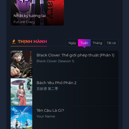
Nhật ký tương lai
Future Diary
THỊNH HÀNH
Ngày
Tuần
Tháng
Tất cả
Black Clover: Thế giới phép thuật (Phần 1)
Black Clover (Season 1)
Bách Yêu Phổ Phần 2
百妖谱 第二季
Tên Cậu Là Gì?
Your Name.