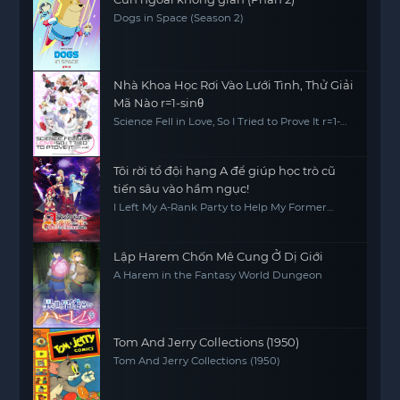
Dogs in Space (Season 2)
Nhà Khoa Học Rơi Vào Lưới Tình, Thử Giải
Mã Nào r=1-sinθ
Science Fell in Love, So I Tried to Prove It r=1-
sinθ
Tôi rời tổ đội hạng A để giúp học trò cũ
tiến sâu vào hầm ngục!
I Left My A-Rank Party to Help My Former
Students Reach the Dungeon Depths!
Lập Harem Chốn Mê Cung Ở Dị Giới
A Harem in the Fantasy World Dungeon
Tom And Jerry Collections (1950)
Tom And Jerry Collections (1950)