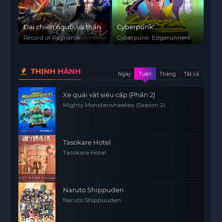
Đại chiến người và thần
Cyberpunk:
Edgerunners
Record of Ragnarok
Cyberpunk: Edgerunners
THỊNH HÀNH
Ngày
Tuần
Tháng
Tất cả
Xe quái vật siêu cấp (Phần 2)
Mighty Monsterwheelies (Season 2)
Tasokare Hotel
Tasokare Hotel
Naruto Shippuden
Naruto Shippuuden