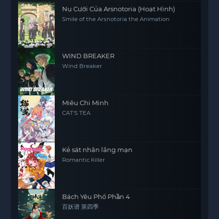
Nụ Cười Của Arsnotoria (Hoạt Hình)
Smile of the Arsnotoria the Animation
WIND BREAKER
Wind Breaker
Miêu Chi Minh
CAT'S TEA
Kẻ sát nhân lãng mạn
Romantic Killer
Bách Yêu Phổ Phần 4
百妖谱 第四季