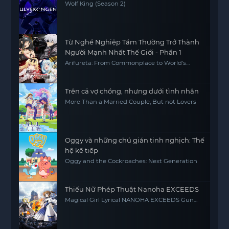
Wolf King (Season 2)
Từ Nghề Nghiệp Tầm Thường Trở Thành
Người Mạnh Nhất Thế Giới - Phần 1
Arifureta: From Commonplace to World's
Strongest S1
Trên cả vợ chồng, nhưng dưới tình nhân
More Than a Married Couple, But not Lovers
Oggy và những chú gián tinh nghịch: Thế
hệ kế tiếp
Oggy and the Cockroaches: Next Generation
Thiếu Nữ Phép Thuật Nanoha EXCEEDS
Magical Girl Lyrical NANOHA EXCEEDS Gun
Blaze Vengeance