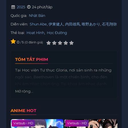
2025
24 phút/tập
Quốc gia:
Nhật Bản
Diễn viên:
Shun Abe
伊東健人
内田雄馬
唯野あかり
石毛翔弥
Thể loại:
Hoạt Hình
,
Học Đường
0
/
0
đánh giá
5
TÓM TẮT PHIM
Tại Học viện Tư thục Gloria, nơi sản sinh ra những
ngôi sao, Beethoven là một chiến binh, cho đến
khi âm nhạc chọn ông. Tại khoa âm nhạc danh
giá, những sinh viên có tài năng sánh ngang với
Mở rộng...
các nhạc sĩ huyền thoại sẽ được thừa hưởng tài
năng và tên tuổi của họ. Đổi đôi găng tay lấy giai
ANIME HOT
điệu, ông bước vào một thế giới nơi những nốt
nhạc vang lên mạnh mẽ hơn cả nắm đấm, quyết
Vietsub - HD
Vietsub - HD
Viet
tâm giành chiến thắng trong cuộc thi cuối cùng.