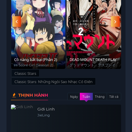
iểm:
Cô nàng bất bại (Phần 2)
DEAD MOUNT DEATH PLAY
Cô 
5)
Gần
rs
Hi Score Girl (Season 2)
デッドマウント・デスプレイ
The
Is 
Classic Stars
Classic Stars: Những Ngôi Sao Nhạc Cổ Điển
THỊNH HÀNH
Ngày
Tuần
Tháng
Tất cả
Giới Linh
JieLing