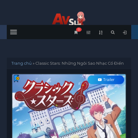
0
Menu
Trang chủ
»
Classic Stars: Những Ngôi Sao Nhạc Cổ Điển
Trailer