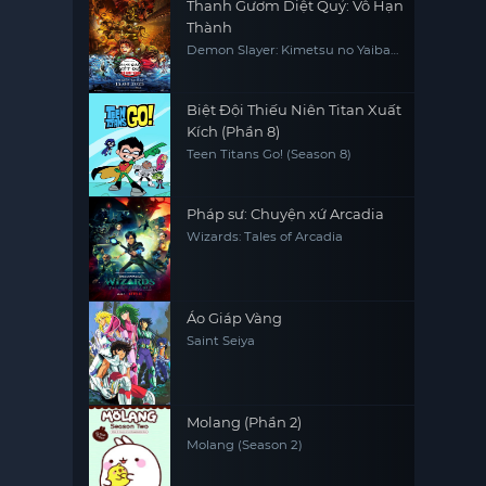
Thanh Gươm Diệt Quỷ: Vô Hạn
Thành
Demon Slayer: Kimetsu no Yaiba
Infinity Castle
Biệt Đội Thiếu Niên Titan Xuất
Kích (Phần 8)
Teen Titans Go! (Season 8)
Pháp sư: Chuyện xứ Arcadia
Wizards: Tales of Arcadia
Áo Giáp Vàng
Saint Seiya
Molang (Phần 2)
Molang (Season 2)