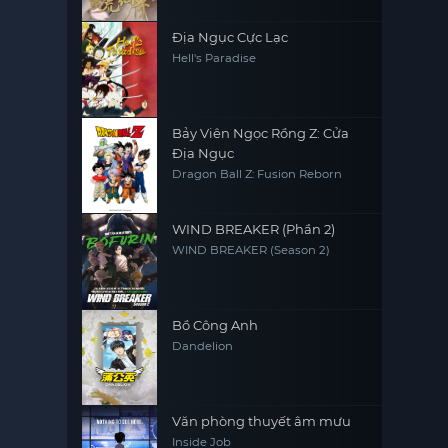
Địa Ngục Cực Lạc
Hell's Paradise
Bảy Viên Ngọc Rồng Z: Cửa
Địa Ngục
Dragon Ball Z: Fusion Reborn
WIND BREAKER (Phần 2)
WIND BREAKER (Season 2)
Bồ Công Anh
Dandelion
Văn phòng thuyết âm mưu
Inside Job