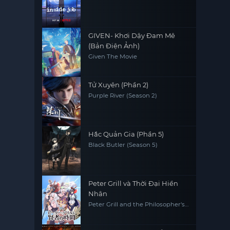
GIVEN- Khơi Dậy Đam Mê
(Bản Điện Ảnh)
Given The Movie
Tử Xuyên (Phần 2)
Purple River (Season 2)
Hắc Quản Gia (Phần 5)
Black Butler (Season 5)
Peter Grill và Thời Đại Hiền
Nhân
Peter Grill and the Philosopher's
Time