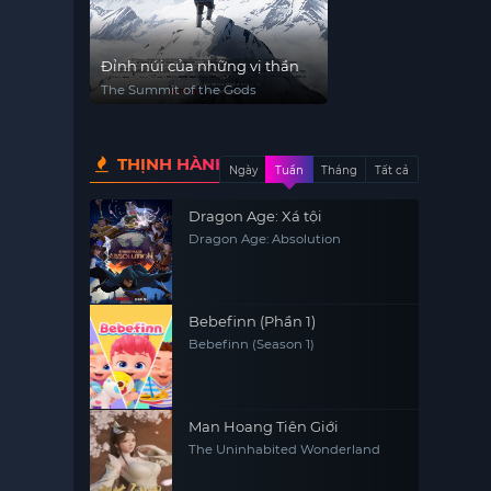
Đỉnh núi của những vị thần
The Summit of the Gods
THỊNH HÀNH
Ngày
Tuần
Tháng
Tất cả
Dragon Age: Xá tội
Dragon Age: Absolution
Bebefinn (Phần 1)
Bebefinn (Season 1)
Man Hoang Tiên Giới
The Uninhabited Wonderland