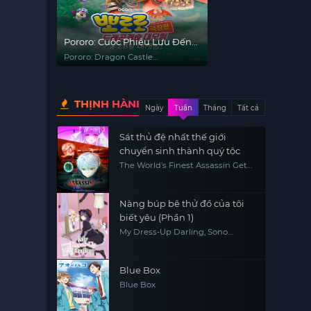
Pororo: Cuộc Phiêu Lưu Đến
Dinh Thự Rồng
Pororo: Dragon Castle
Adventure
THỊNH HÀNH
Ngày
Tuần
Tháng
Tất cả
Sát thủ đệ nhất thế giới
chuyển sinh thành quý tộc
The World's Finest Assassin Gets
Reincarnated in Another World
as an Aristocrat, Sekai Saikou no
Ansatsusha, Isekai Kizoku ni
Tensei suru
Nàng búp bê thử đồ của tôi
biết yêu (Phần 1)
My Dress-Up Darling, Sono
Kisekae Ningyou wa Koi wo Suru
Blue Box
Blue Box