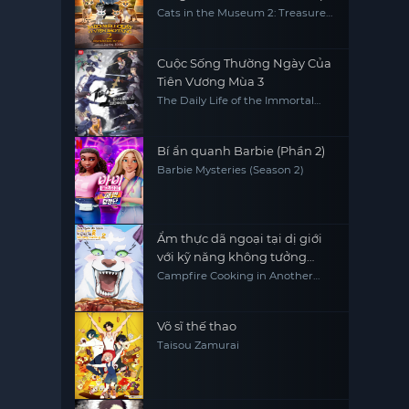
Cats in the Museum 2: Treasures
of Egypt
Cuộc Sống Thường Ngày Của
Tiên Vương Mùa 3
The Daily Life of the Immortal
King 3
Bí ẩn quanh Barbie (Phần 2)
Barbie Mysteries (Season 2)
Ẩm thực dã ngoại tại dị giới
với kỹ năng không tưởng
(Phần 2)
Campfire Cooking in Another
World with My Absurd Skill
(Season 2)
Võ sĩ thế thao
Taisou Zamurai