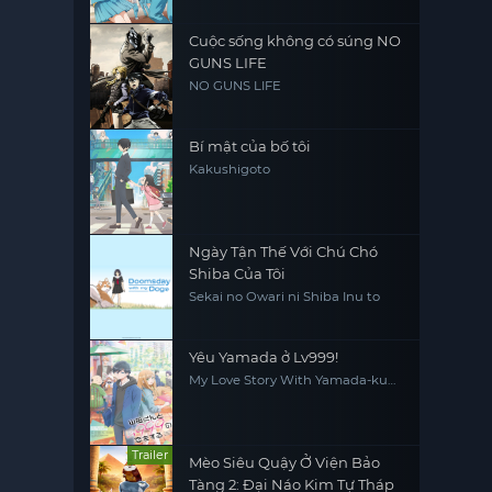
Cuộc sống không có súng NO
GUNS LIFE
NO GUNS LIFE
Bí mật của bố tôi
Kakushigoto
Ngày Tận Thế Với Chú Chó
Shiba Của Tôi
Sekai no Owari ni Shiba Inu to
Yêu Yamada ở Lv999!
My Love Story With Yamada-kun
at Lv999
Trailer
Mèo Siêu Quậy Ở Viện Bảo
Tàng 2: Đại Náo Kim Tự Tháp