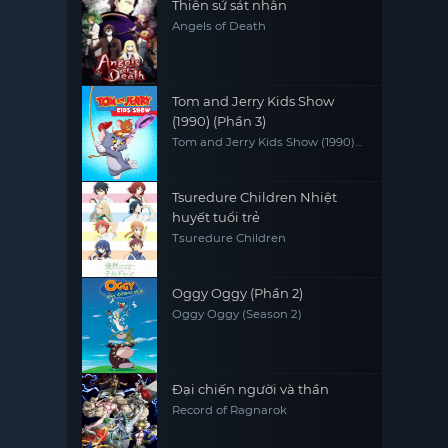
Thiên sứ sát nhân
Angels of Death
Tom and Jerry Kids Show
(1990) (Phần 3)
Tom and Jerry Kids Show (1990)
(Season 3)
Tsuredure Children Nhiệt
huyết tuổi trẻ
Tsuredure Children
Oggy Oggy (Phần 2)
Oggy Oggy (Season 2)
Đại chiến người và thần
Record of Ragnarok